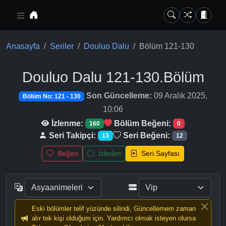
Ana içeriğe geç
Anasayfa
Seriler
Douluo Dalu
Bölüm 121-130
Douluo Dalu
121-130.Bölüm
Son Güncelleme:
09 Aralık 2025,
Bölüm No: 121 - 130
10:06
İzlenme:
Bölüm Beğeni:
160
0
Seri Takipçi:
Seri Beğeni:
13
12
Beğen
İzledim
Seri Sayfası
Eski bölümler telif yüzünde silindi, Güncellemem zaman
alır tek kişi olduğum için. Yardımcı olmak isteyen olursa