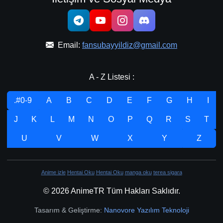
Email:
fansubayyildiz@gmail.com
A - Z Listesi :
.#0-9
A
B
C
D
E
F
G
H
I
J
K
L
M
N
O
P
Q
R
S
T
U
V
W
X
Y
Z
Anime izle
Hentai Oku
Hentai Oku
manga oku
terea sigara
© 2026 AnimeTR Tüm Hakları Saklıdır.
Tasarım & Geliştirme:
Nanovore Yazılım Teknoloji