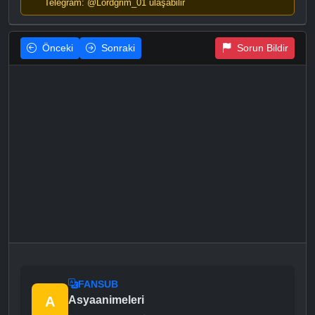
Telegram: @Lordgrim_01 ulaşabilir
Önceki
Sonraki
Sorun Bildir
FANSUB
A
Asyaanimeleri