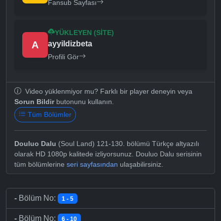
Fansub Sayfası
YÜKLEYEN (SITE)
A
ayyildizbeta
Profili Gör
Video yüklenmiyor mu? Farklı bir player deneyin veya
Sorun Bildir
butonunu kullanın.
Tüm Bölümler
Douluo Dalu
(Soul Land) 121-130. bölümü Türkçe altyazılı
olarak HD 1080p kalitede izliyorsunuz. Douluo Dalu serisinin
tüm bölümlerine
seri sayfasından
ulaşabilirsiniz.
-
Bölüm No:
1 - 5
-
Bölüm No:
6 - 10