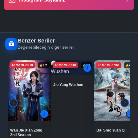
-
Bölüm No:
221 - 230
-
Bölüm No:
241 - 250
Benzer Seriler
Beğenebileceğin diğer seriler
TAMAMLANDI
TAMAMLANDI
TAMAMLANDI
7.2
6.9
7.5
Jiu Yang Wushen
Bai She: Yuan Qi
Wan Jie Xian Zong
2nd Season