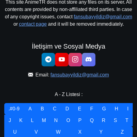
This site AnimeTR does not store any files on its server. All
contents are provided by non-affiliated third parties. In case
of any copyright issues, contact
fansubayyildiz@gmail.com
or
contact page
and it will be removed immediately.
İletişim ve Sosyal Medya
Email:
fansubayyildiz@gmail.com
A - Z Listesi :
.#0-9
A
B
C
D
E
F
G
H
I
J
K
L
M
N
O
P
Q
R
S
T
U
V
W
X
Y
Z