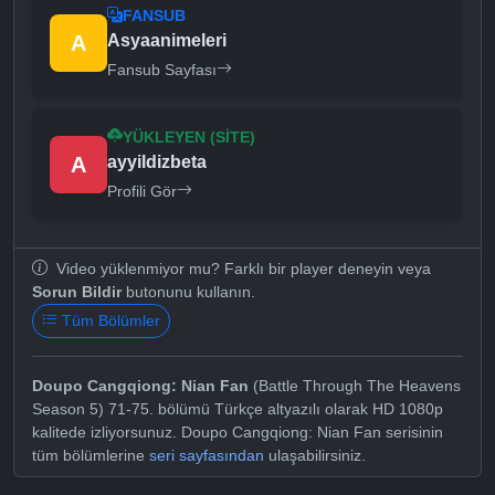
FANSUB
A
Asyaanimeleri
Fansub Sayfası
YÜKLEYEN (SITE)
A
ayyildizbeta
Profili Gör
Video yüklenmiyor mu? Farklı bir player deneyin veya
Sorun Bildir
butonunu kullanın.
Tüm Bölümler
Doupo Cangqiong: Nian Fan
(Battle Through The Heavens
Season 5) 71-75. bölümü Türkçe altyazılı olarak HD 1080p
kalitede izliyorsunuz. Doupo Cangqiong: Nian Fan serisinin
tüm bölümlerine
seri sayfasından
ulaşabilirsiniz.