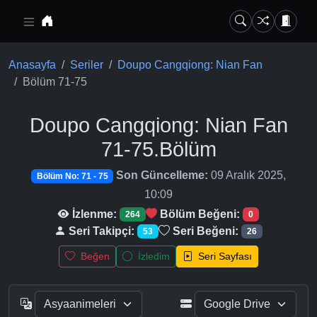
Ana içeriğe geç
Anasayfa
Seriler
Doupo Cangqiong: Nian Fan
Bölüm 71-75
Doupo Cangqiong: Nian Fan
71-75.Bölüm
Son Güncelleme:
09 Aralık 2025,
Bölüm No: 71 - 75
10:09
İzlenme:
Bölüm Beğeni:
264
0
Seri Takipçi:
Seri Beğeni:
53
26
Beğen
İzledim
Seri Sayfası