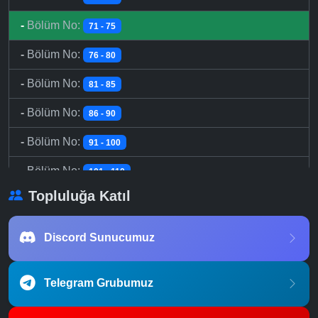
-
Bölüm No:
71 - 75
-
Bölüm No:
76 - 80
-
Bölüm No:
81 - 85
-
Bölüm No:
86 - 90
-
Bölüm No:
91 - 100
-
Bölüm No:
101 - 110
Topluluğa Katıl
-
Bölüm No:
111 - 120
-
Bölüm No:
121 - 130
Discord Sunucumuz
-
Bölüm No:
131 - 140
Telegram Grubumuz
-
Bölüm No:
141 - 150
-
Bölüm No:
151 - 160