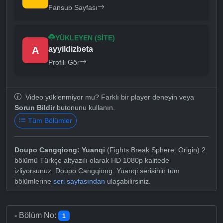
Fansub Sayfası
YÜKLEYEN (SITE)
A
ayyildizbeta
Profili Gör
Video yüklenmiyor mu? Farklı bir player deneyin veya
Sorun Bildir
butonunu kullanın.
Tüm Bölümler
Doupo Cangqiong: Yuanqi
(Fights Break Sphere: Origin) 2.
bölümü Türkçe altyazılı olarak HD 1080p kalitede
izliyorsunuz. Doupo Cangqiong: Yuanqi serisinin tüm
bölümlerine
seri sayfasından
ulaşabilirsiniz.
-
Bölüm No:
1