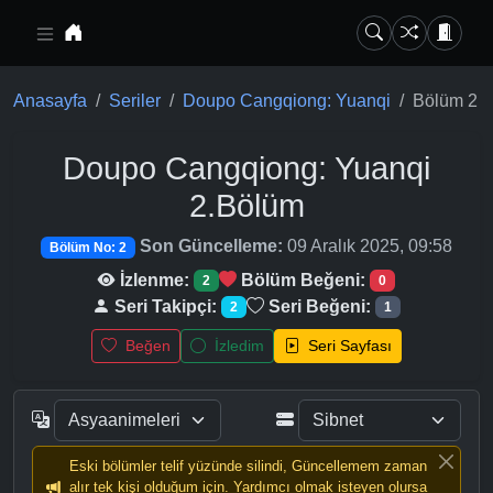
Ana içeriğe geç
Anasayfa
Seriler
Doupo Cangqiong: Yuanqi
Bölüm 2
Doupo Cangqiong: Yuanqi
2.Bölüm
Son Güncelleme:
09 Aralık 2025, 09:58
Bölüm No: 2
İzlenme:
Bölüm Beğeni:
2
0
Seri Takipçi:
Seri Beğeni:
2
1
Beğen
İzledim
Seri Sayfası
Eski bölümler telif yüzünde silindi, Güncellemem zaman
alır tek kişi olduğum için. Yardımcı olmak isteyen olursa