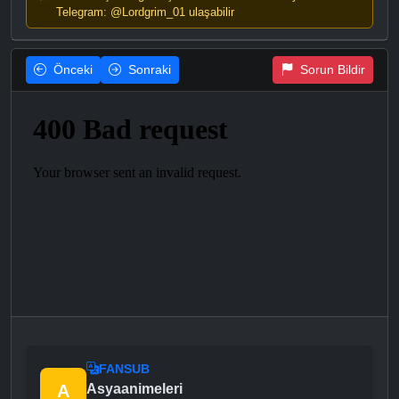
Telegram: @Lordgrim_01 ulaşabilir
Önceki
Sonraki
Sorun Bildir
FANSUB
A
Asyaanimeleri