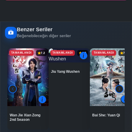
Benzer Seriler
Beğenebileceğin diğer seriler
TAMAMLANDI
TAMAMLANDI
TAMAMLANDI
7.2
6.9
7.5
Jiu Yang Wushen
Bai She: Yuan Qi
Wan Jie Xian Zong
2nd Season