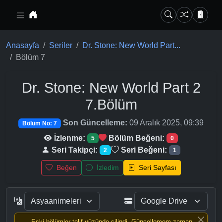
Ana içeriğe geç
Anasayfa
Seriler
Dr. Stone: New World Part...
Bölüm 7
Dr. Stone: New World Part 2
7.Bölüm
Son Güncelleme:
09 Aralık 2025, 09:39
Bölüm No: 7
İzlenme:
Bölüm Beğeni:
5
0
Seri Takipçi:
Seri Beğeni:
2
1
Beğen
İzledim
Seri Sayfası
Eski bölümler telif yüzünde silindi, Güncellemem zaman