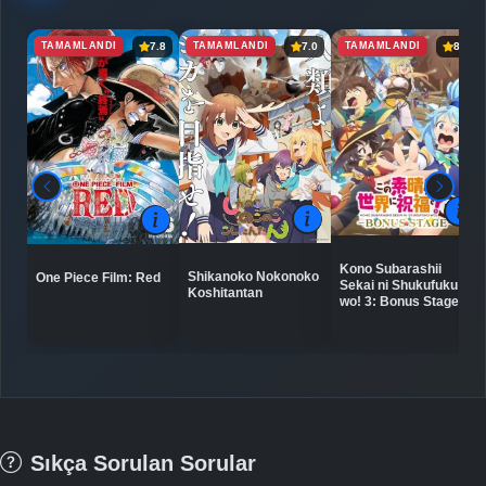
TAMAMLANDI
TAMAMLANDI
TAMAMLANDI
7.8
7.0
8.2
Kono Subarashii
Shikanoko Nokonoko
One Piece Film: Red
Sekai ni Shukufuku
Koshitantan
wo! 3: Bonus Stage
Sıkça Sorulan Sorular