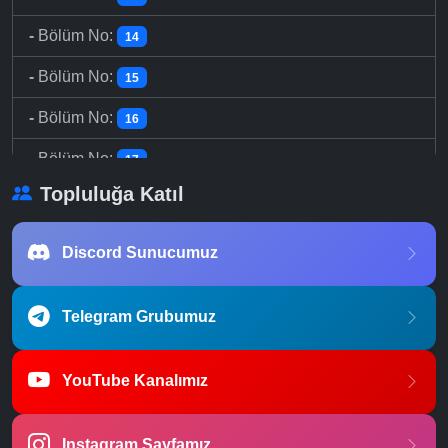
-
Bölüm No:
14
-
Bölüm No:
15
-
Bölüm No:
16
-
Bölüm No:
17
Topluluğa Katıl
-
Bölüm No:
18
-
Bölüm No:
19
Discord Sunucumuz
-
Bölüm No:
20
Telegram Grubumuz
YouTube Kanalımız
Instagram Sayfamız