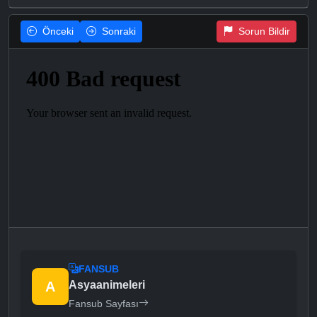
Önceki
Sonraki
Sorun Bildir
FANSUB
A
Asyaanimeleri
Fansub Sayfası