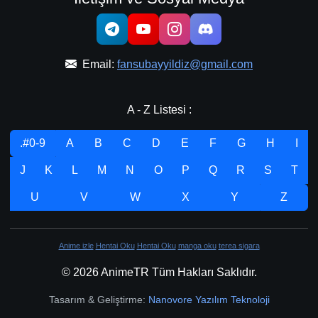
Email:
fansubayyildiz@gmail.com
A - Z Listesi :
.#0-9
A
B
C
D
E
F
G
H
I
J
K
L
M
N
O
P
Q
R
S
T
U
V
W
X
Y
Z
Anime izle
Hentai Oku
Hentai Oku
manga oku
terea sigara
© 2026 AnimeTR Tüm Hakları Saklıdır.
Tasarım & Geliştirme:
Nanovore Yazılım Teknoloji