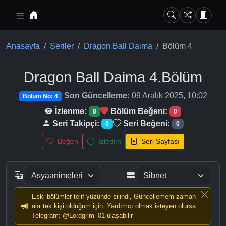
Ana içeriğe geç
Anasayfa
Seriler
Dragon Ball Daima
Bölüm 4
Dragon Ball Daima
4.Bölüm
Son Güncelleme:
09 Aralık 2025, 10:02
Bölüm No: 4
İzlenme:
Bölüm Beğeni:
8
0
Seri Takipçi:
Seri Beğeni:
0
0
Beğen
İzledim
Seri Sayfası
Eski bölümler telif yüzünde silindi, Güncellemem zaman
alır tek kişi olduğum için. Yardımcı olmak isteyen olursa
Telegram: @Lordgrim_01 ulaşabilir