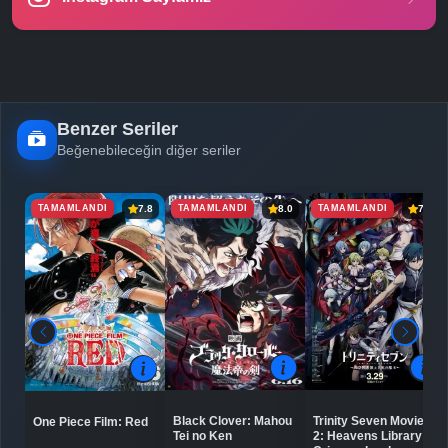
Benzer Seriler
Beğenebileceğin diğer seriler
TAMAMLANDI
TAMAMLANDI
TAMAMLANDI
7.8
8.0
7.3
Black Clover: Mahou
Trinity Seven Movie
One Piece Film: Red
Tei no Ken
2: Heavens Library to