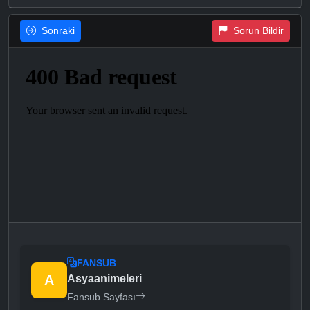
Sonraki
Sorun Bildir
FANSUB
A
Asyaanimeleri
Fansub Sayfası