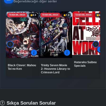
Beğenebileceğin diğer seriler
TAMAMLANDI
TAMAMLANDI
TAMAMLANDI
8.0
7.3
6.7
Hataraku Saibou
Black Clover: Mahou
Trinity Seven Movie
Specials
Tei no Ken
2: Heavens Library to
Crimson Lord
Sıkça Sorulan Sorular