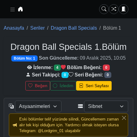
Ana içeriğe geç
Anasayfa
Seriler
Dragon Ball Specials
Bölüm 1
Dragon Ball Specials
1.Bölüm
Son Güncelleme:
09 Aralık 2025, 10:05
Bölüm No: 1
İzlenme:
Bölüm Beğeni:
4
0
Seri Takipçi:
Seri Beğeni:
0
0
Beğen
İzledim
Seri Sayfası
Eski bölümler telif yüzünde silindi, Güncellemem zaman
alır tek kişi olduğum için. Yardımcı olmak isteyen olursa
Telegram: @Lordgrim_01 ulaşabilir