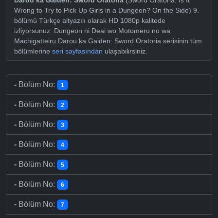
Wrong to Try to Pick Up Girls in a Dungeon? On the Side) 9.
bölümü Türkçe altyazılı olarak HD 1080p kalitede
izliyorsunuz. Dungeon ni Deai wo Motomeru no wa
Machigatteiru Darou ka Gaiden: Sword Oratoria serisinin tüm
bölümlerine
seri sayfasından
ulaşabilirsiniz.
-
Bölüm No:
1
-
Bölüm No:
2
-
Bölüm No:
3
-
Bölüm No:
4
-
Bölüm No:
5
-
Bölüm No:
6
-
Bölüm No:
7