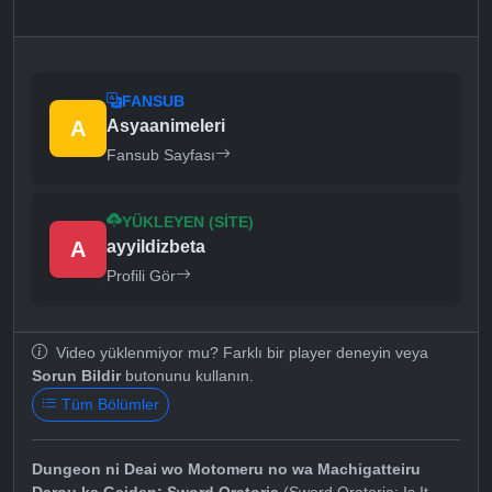
FANSUB
A
Asyaanimeleri
Fansub Sayfası
YÜKLEYEN (SITE)
A
ayyildizbeta
Profili Gör
Video yüklenmiyor mu? Farklı bir player deneyin veya
Sorun Bildir
butonunu kullanın.
Tüm Bölümler
Dungeon ni Deai wo Motomeru no wa Machigatteiru
Darou ka Gaiden: Sword Oratoria
(Sword Oratoria: Is It