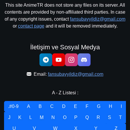
This site AnimeTR does not store any files on its server. All
contents are provided by non-affiliated third parties. In case
of any copyright issues, contact
fansubayyildiz@gmail.com
or
contact page
and it will be removed immediately.
İletişim ve Sosyal Medya
Email:
fansubayyildiz@gmail.com
A - Z Listesi :
.#0-9
A
B
C
D
E
F
G
H
I
J
K
L
M
N
O
P
Q
R
S
T
U
V
W
X
Y
Z