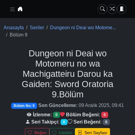
Ana içeriğe geç
Anasayfa
Seriler
Dungeon ni Deai wo Motome...
Bölüm 9
Dungeon ni Deai wo
Motomeru no wa
Machigatteiru Darou ka
Gaiden: Sword Oratoria
9.Bölüm
Son Güncelleme:
09 Aralık 2025, 09:41
Bölüm No: 9
İzlenme:
Bölüm Beğeni:
0
0
Seri Takipçi:
Seri Beğeni:
0
0
Beğen
İzledim
Seri Sayfası