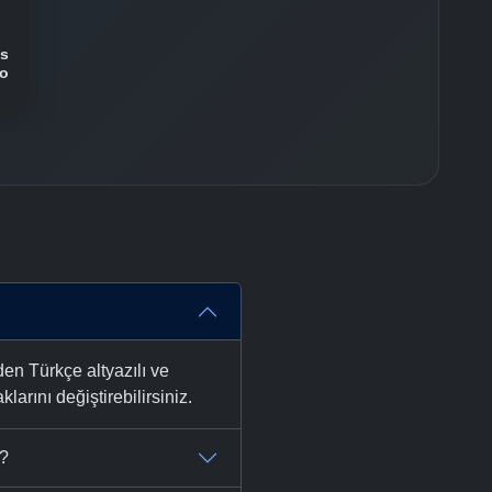
us
no
n Türkçe altyazılı ve
larını değiştirebilirsiniz.
ı?