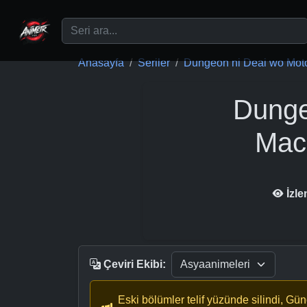
Ana içeriğe geç
Anasayfa
Seriler
Dungeon ni Deai wo Moto
Dunge
Mach
İzl
Çeviri Ekibi:
Eski bölümler telif yüzünde silindi, Gü