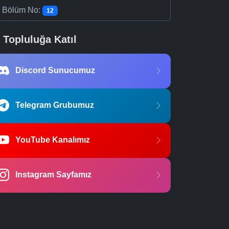
-
Bölüm No:
12
Topluluğa Katıl
Discord Sunucumuz
Telegram Grubumuz
YouTube Kanalımız
Instagram Sayfamız