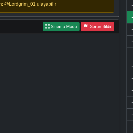
m: @Lordgrim_01 ulaşabilir
Sinema Modu
Sorun Bildir