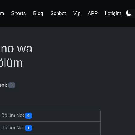
im
Shorts
Blog
Sohbet
Vip
APP
İletişim
 no wa
ölüm
eni:
0
-
Bölüm No:
0
-
Bölüm No:
1