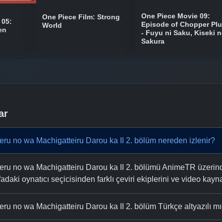
One Piece Movie 09:
One Piece Film: Strong
 05:
Episode of Chopper Pl
World
en
- Fuyu ni Saku, Kiseki 
Sakura
ar
u no wa Machigatteiru Darou ka II 2. bölüm nereden izlenir?
u no wa Machigatteiru Darou ka II 2. bölümü AnimeTR üzerinde
fadaki oynatıcı seçicisinden farklı çeviri ekiplerini ve video kaynak
 no wa Machigatteiru Darou ka II 2. bölüm Türkçe altyazılı m