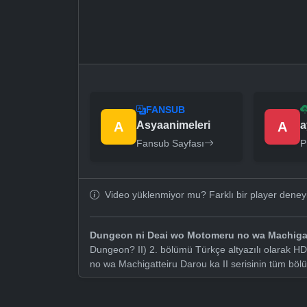
FANSUB
A
Asyaanimeleri
A
a
Fansub Sayfası
P
Video yüklenmiyor mu? Farklı bir player dene
Dungeon ni Deai wo Motomeru no wa Machigatt
Dungeon? II) 2. bölümü Türkçe altyazılı olarak H
no wa Machigatteiru Darou ka II serisinin tüm böl