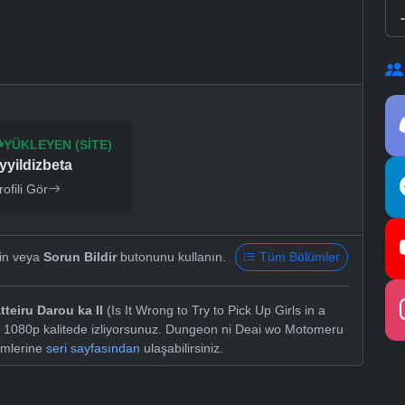
YÜKLEYEN (SITE)
yyildizbeta
rofili Gör
yin veya
Sorun Bildir
butonunu kullanın.
Tüm Bölümler
eiru Darou ka II
(Is It Wrong to Try to Pick Up Girls in a
D 1080p kalitede izliyorsunuz. Dungeon ni Deai wo Motomeru
ümlerine
seri sayfasından
ulaşabilirsiniz.