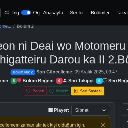
İng
Orj
Anasayfa
Seriler
Bölümler
Takv
me...
Bölüm 2
on ni Deai wo Motomeru
igatteiru Darou ka II
2.B
Son Güncelleme:
09 Aralık 2025, 09:47
Bölüm No: 2
enme:
Bölüm Beğeni:
Seri Takipçi:
Seri Beğ
5
0
0
Beğen
İzledim
Seri Sayfası
Player:
ncellemem zaman alır tek kişi olduğum için.