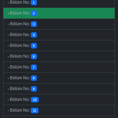
-
Bölüm No:
1
-
Bölüm No:
2
-
Bölüm No:
3
-
Bölüm No:
4
-
Bölüm No:
5
-
Bölüm No:
6
-
Bölüm No:
7
-
Bölüm No:
8
-
Bölüm No:
9
-
Bölüm No:
10
-
Bölüm No:
11