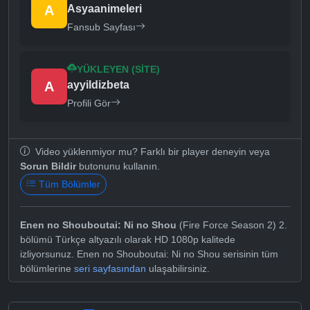
A
Asyaanimeleri
Fansub Sayfası
YÜKLEYEN (SITE)
A
ayyildizbeta
Profili Gör
Video yüklenmiyor mu? Farklı bir player deneyin veya
Sorun Bildir
butonunu kullanın.
Tüm Bölümler
Enen no Shouboutai: Ni no Shou
(Fire Force Season 2) 2.
bölümü Türkçe altyazılı olarak HD 1080p kalitede
izliyorsunuz. Enen no Shouboutai: Ni no Shou serisinin tüm
bölümlerine
seri sayfasından
ulaşabilirsiniz.