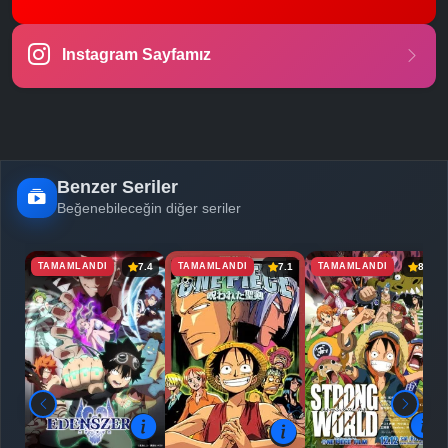
-
Bölüm No:
23
Instagram Sayfamız
-
Bölüm No:
24
Benzer Seriler
Beğenebileceğin diğer seriler
TAMAMLANDI
TAMAMLANDI
TAMAMLANDI
7.4
7.1
8.0