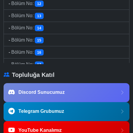
-
Bölüm No:
12
-
Bölüm No:
13
-
Bölüm No:
14
-
Bölüm No:
15
-
Bölüm No:
16
-
Bölüm No:
17
Topluluğa Katıl
-
Bölüm No:
18
-
Bölüm No:
19
Discord Sunucumuz
-
Bölüm No:
20
Telegram Grubumuz
-
Bölüm No:
21
-
Bölüm No:
22
YouTube Kanalımız