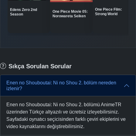
One Piece Film:
Edens Zero 2nd
One Piece Movie 05:
Strong World
Season
Norowareta Seiken
Sıkça Sorulan Sorular
Enen no Shouboutai: Ni no Shou 2. bölüm nereden
izlenir?
Enen no Shouboutai: Ni no Shou 2. bölümü AnimeTR
üzerinden Türkçe altyazılı ve ücretsiz izleyebilirsiniz.
Sayfadaki oynatıcı seçicisinden farklı çeviri ekiplerini ve
video kaynaklarını değiştirebilirsiniz.