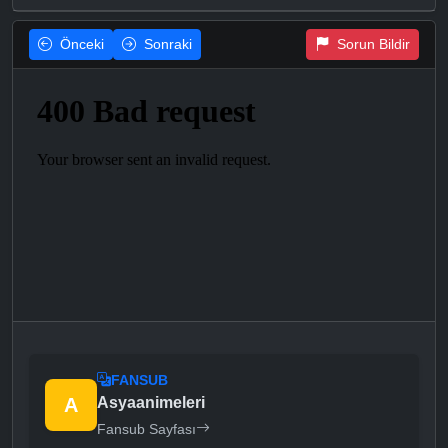
Önceki
Sonraki
Sorun Bildir
FANSUB
A
Asyaanimeleri
Fansub Sayfası