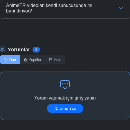
AnimeTR videoları kendi sunucusunda mı
-
Bölüm No:
47
barındırıyor?
-
Bölüm No:
48
-
Bölüm No:
49
-
Bölüm No:
50
Yorumlar
0
-
Bölüm No:
51
Yeni
Popüler
Eski
-
Bölüm No:
52
-
Bölüm No:
53
-
Bölüm No:
54
Yorum yapmak için giriş yapın
-
Bölüm No:
55
Giriş Yap
-
Bölüm No:
56
-
Bölüm No:
57