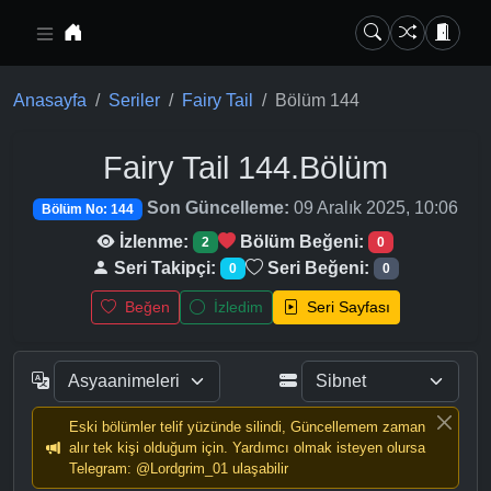
Ana içeriğe geç
Anasayfa
Seriler
Fairy Tail
Bölüm 144
Fairy Tail
144.Bölüm
Son Güncelleme:
09 Aralık 2025, 10:06
Bölüm No: 144
İzlenme:
Bölüm Beğeni:
2
0
Seri Takipçi:
Seri Beğeni:
0
0
Beğen
İzledim
Seri Sayfası
Eski bölümler telif yüzünde silindi, Güncellemem zaman
alır tek kişi olduğum için. Yardımcı olmak isteyen olursa
Telegram: @Lordgrim_01 ulaşabilir