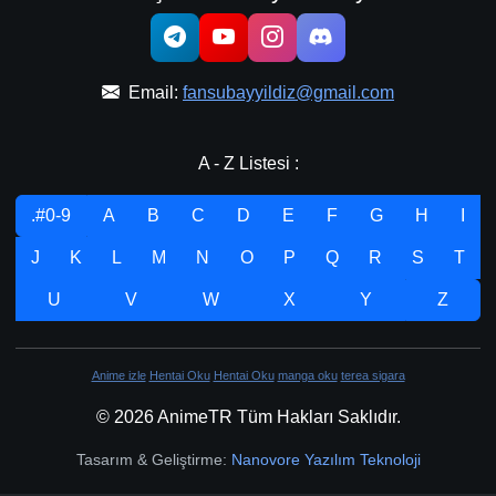
-
Bölüm No:
80
-
Bölüm No:
81
Email:
fansubayyildiz@gmail.com
-
Bölüm No:
82
A - Z Listesi :
-
Bölüm No:
83
.#0-9
A
B
C
D
E
F
G
H
I
-
Bölüm No:
84
J
K
L
M
N
O
P
Q
R
S
T
-
Bölüm No:
85
U
V
W
X
Y
Z
-
Bölüm No:
86
-
Bölüm No:
87
Anime izle
Hentai Oku
Hentai Oku
manga oku
terea sigara
-
Bölüm No:
88
© 2026 AnimeTR Tüm Hakları Saklıdır.
-
Bölüm No:
89
Tasarım & Geliştirme:
Nanovore Yazılım Teknoloji
-
Bölüm No:
90