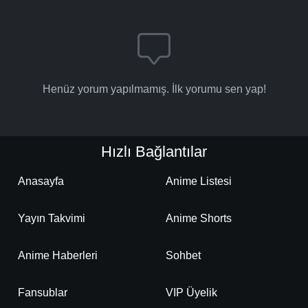
-
Bölüm No:
58
-
Bölüm No:
59
-
Bölüm No:
60
Henüz yorum yapılmamış. İlk yorumu sen yap!
-
Bölüm No:
61
-
Bölüm No:
62
Hızlı Bağlantılar
-
Bölüm No:
63
Anasayfa
Anime Listesi
-
Bölüm No:
64
-
Bölüm No:
65
Yayın Takvimi
Anime Shorts
-
Bölüm No:
66
Anime Haberleri
Sohbet
-
Bölüm No:
67
Fansublar
VIP Üyelik
-
Bölüm No:
68