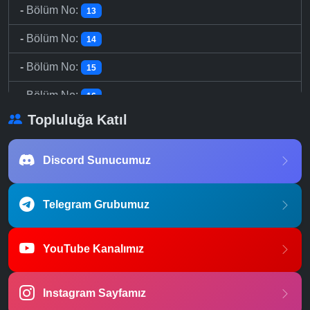
-
Bölüm No:
13
-
Bölüm No:
14
-
Bölüm No:
15
-
Bölüm No:
16
Topluluğa Katıl
-
Bölüm No:
17
-
Bölüm No:
18
Discord Sunucumuz
-
Bölüm No:
19
Telegram Grubumuz
-
Bölüm No:
20
-
Bölüm No:
21
YouTube Kanalımız
-
Bölüm No:
22
Instagram Sayfamız
-
Bölüm No:
23