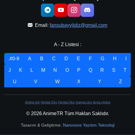
-
Bölüm No:
80
-
Bölüm No:
81
Email:
fansubayyildiz@gmail.com
-
Bölüm No:
82
A - Z Listesi :
-
Bölüm No:
83
.#0-9
A
B
C
D
E
F
G
H
I
-
Bölüm No:
84
J
K
L
M
N
O
P
Q
R
S
T
-
Bölüm No:
85
U
V
W
X
Y
Z
-
Bölüm No:
86
-
Bölüm No:
87
Anime izle
Hentai Oku
Hentai Oku
manga oku
terea sigara
-
Bölüm No:
88
© 2026 AnimeTR Tüm Hakları Saklıdır.
-
Bölüm No:
89
Tasarım & Geliştirme:
Nanovore Yazılım Teknoloji
-
Bölüm No:
90