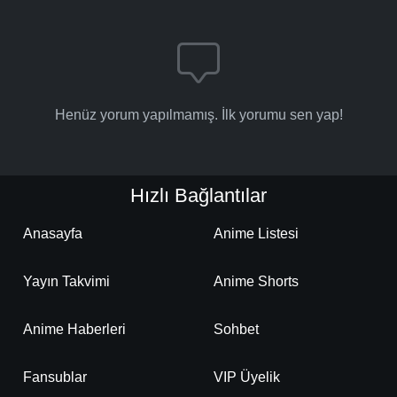
-
Bölüm No:
58
-
Bölüm No:
59
-
Bölüm No:
60
Henüz yorum yapılmamış. İlk yorumu sen yap!
-
Bölüm No:
61
-
Bölüm No:
62
Hızlı Bağlantılar
-
Bölüm No:
63
Anasayfa
Anime Listesi
-
Bölüm No:
64
-
Bölüm No:
65
Yayın Takvimi
Anime Shorts
-
Bölüm No:
66
Anime Haberleri
Sohbet
-
Bölüm No:
67
Fansublar
VIP Üyelik
-
Bölüm No:
68