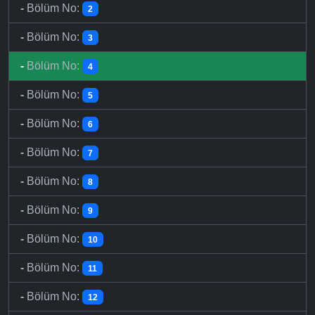
-
Bölüm No:
2
-
Bölüm No:
3
-
Bölüm No:
4
-
Bölüm No:
5
-
Bölüm No:
6
-
Bölüm No:
7
-
Bölüm No:
8
-
Bölüm No:
9
-
Bölüm No:
10
-
Bölüm No:
11
-
Bölüm No:
12