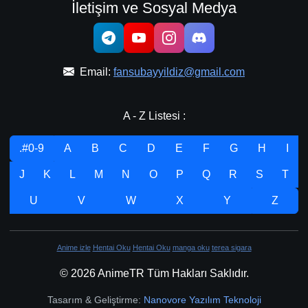
İletişim ve Sosyal Medya
Email:
fansubayyildiz@gmail.com
A - Z Listesi :
.#0-9
A
B
C
D
E
F
G
H
I
J
K
L
M
N
O
P
Q
R
S
T
U
V
W
X
Y
Z
Anime izle
Hentai Oku
Hentai Oku
manga oku
terea sigara
© 2026 AnimeTR Tüm Hakları Saklıdır.
Tasarım & Geliştirme:
Nanovore Yazılım Teknoloji