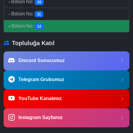
-
Bölüm No:
10
-
Bölüm No:
11
-
Bölüm No:
12
Topluluğa Katıl
Discord Sunucumuz
Telegram Grubumuz
YouTube Kanalımız
Instagram Sayfamız