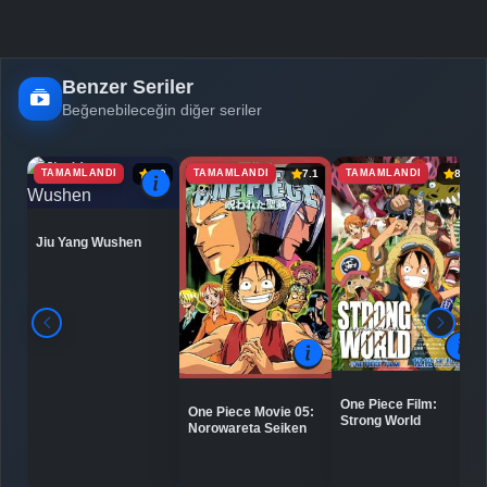
Benzer Seriler
Beğenebileceğin diğer seriler
TAMAMLANDI
TAMAMLANDI
TAMAMLANDI
6.9
7.1
8.0
Jiu Yang Wushen
One Piece Film:
One Piece Movie 05:
Strong World
Norowareta Seiken