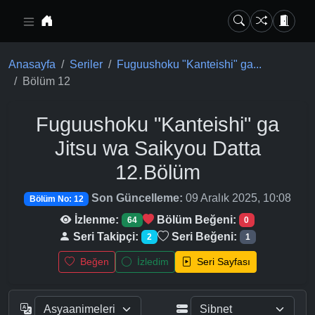
Ana içeriğe geç
Anasayfa
Seriler
Fuguushoku "Kanteishi" ga...
Bölüm 12
Fuguushoku "Kanteishi" ga
Jitsu wa Saikyou Datta
12.Bölüm
Son Güncelleme:
09 Aralık 2025, 10:08
Bölüm No: 12
İzlenme:
Bölüm Beğeni:
64
0
Seri Takipçi:
Seri Beğeni:
2
1
Beğen
İzledim
Seri Sayfası