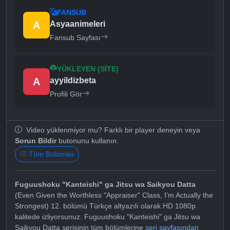
FANSUB
A
Asyaanimeleri
Fansub Sayfası
YÜKLEYEN (SITE)
A
ayyildizbeta
Profili Gör
Video yüklenmiyor mu? Farklı bir player deneyin veya
Sorun Bildir
butonunu kullanın.
Tüm Bölümler
Fuguushoku "Kanteishi" ga Jitsu wa Saikyou Datta
(Even Given the Worthless "Appraiser" Class, I’m Actually the
Strongest) 12. bölümü Türkçe altyazılı olarak HD 1080p
kalitede izliyorsunuz. Fuguushoku "Kanteishi" ga Jitsu wa
Saikyou Datta serisinin tüm bölümlerine
seri sayfasından