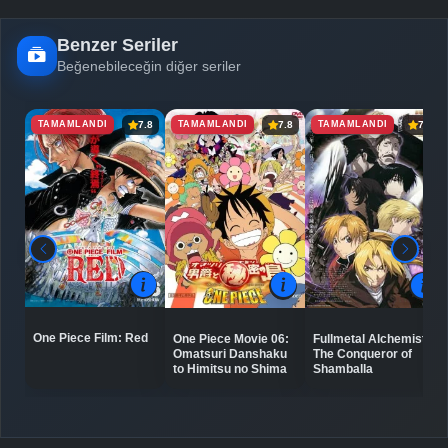
Benzer Seriler
Beğenebileceğin diğer seriler
TAMAMLANDI
TAMAMLANDI
TAMAMLANDI
7.8
7.8
7.5
One Piece Film: Red
One Piece Movie 06:
Fullmetal Alchemist:
Omatsuri Danshaku
The Conqueror of
to Himitsu no Shima
Shamballa