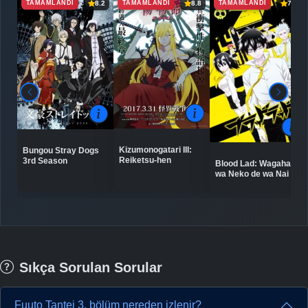
TAMAMLANDI
TAMAMLANDI
TAMAMLANDI
8.2
8.8
7.1
Kizumonogatari III:
Bungou Stray Dogs
Reiketsu-hen
3rd Season
Blood Lad: Wagahai
wa Neko de wa Nai
Sıkça Sorulan Sorular
Fuuto Tantei 3. bölüm nereden izlenir?