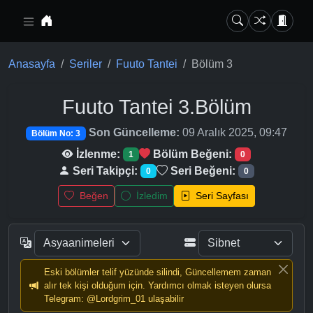
Ana içeriğe geç
Anasayfa
Seriler
Fuuto Tantei
Bölüm 3
Fuuto Tantei
3.Bölüm
Son Güncelleme:
09 Aralık 2025, 09:47
Bölüm No: 3
İzlenme:
Bölüm Beğeni:
1
0
Seri Takipçi:
Seri Beğeni:
0
0
Beğen
İzledim
Seri Sayfası
Eski bölümler telif yüzünde silindi, Güncellemem zaman
alır tek kişi olduğum için. Yardımcı olmak isteyen olursa
Telegram: @Lordgrim_01 ulaşabilir