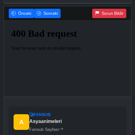
Önceki
Sonraki
Sorun Bildir
FANSUB
A
Asyaanimeleri
Fansub Sayfası