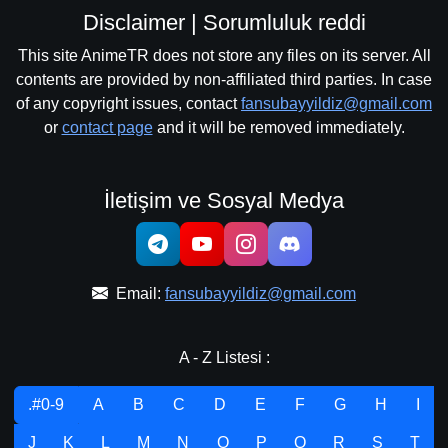
Disclaimer | Sorumluluk reddi
This site AnimeTR does not store any files on its server. All
contents are provided by non-affiliated third parties. In case
of any copyright issues, contact
fansubayyildiz@gmail.com
or
contact page
and it will be removed immediately.
İletişim ve Sosyal Medya
Email:
fansubayyildiz@gmail.com
A - Z Listesi :
.#0-9
A
B
C
D
E
F
G
H
I
J
K
L
M
N
O
P
Q
R
S
T