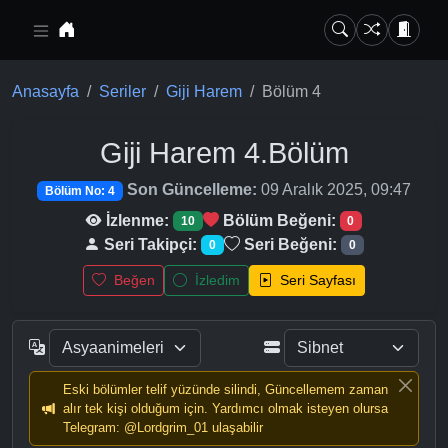
Ana içeriğe geç
Anasayfa
Seriler
Giji Harem
Bölüm 4
Giji Harem
4.Bölüm
Son Güncelleme:
09 Aralık 2025, 09:47
Bölüm No: 4
İzlenme:
Bölüm Beğeni:
10
0
Seri Takipçi:
Seri Beğeni:
0
0
Beğen
İzledim
Seri Sayfası
Eski bölümler telif yüzünde silindi, Güncellemem zaman
alır tek kişi olduğum için. Yardımcı olmak isteyen olursa
Telegram: @Lordgrim_01 ulaşabilir