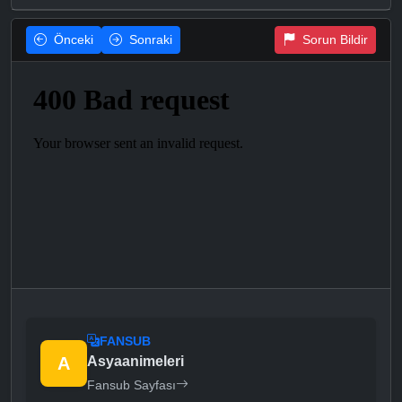
Önceki
Sonraki
Sorun Bildir
FANSUB
A
Asyaanimeleri
Fansub Sayfası