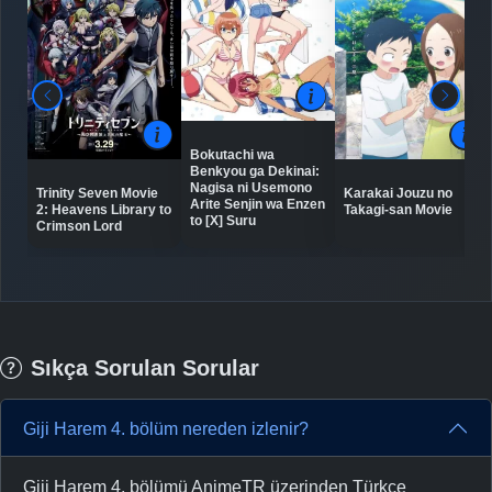
Bokutachi wa
Benkyou ga Dekinai:
Nagisa ni Usemono
Trinity Seven Movie
Karakai Jouzu no
Arite Senjin wa Enzen
2: Heavens Library to
Takagi-san Movie
to [X] Suru
Crimson Lord
Sıkça Sorulan Sorular
Giji Harem 4. bölüm nereden izlenir?
Giji Harem 4. bölümü AnimeTR üzerinden Türkçe