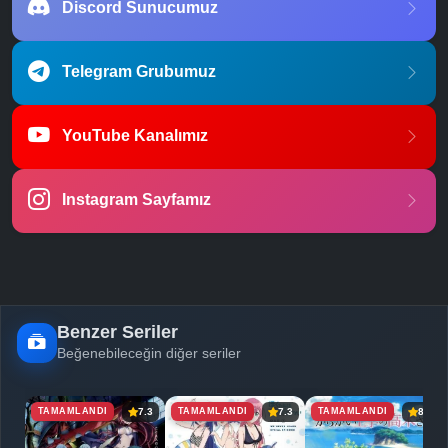
Discord Sunucumuz
Telegram Grubumuz
YouTube Kanalımız
Instagram Sayfamız
Benzer Seriler
Beğenebileceğin diğer seriler
TAMAMLANDI
TAMAMLANDI
TAMAMLANDI
7.3
7.3
8.4