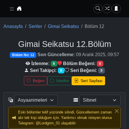
Ana içeriğe geç
Anasayfa
Seriler
Gimai Seikatsu
Bölüm 12
Gimai Seikatsu
12.Bölüm
Son Güncelleme:
09 Aralık 2025, 09:57
Bölüm No: 12
İzlenme:
Bölüm Beğeni:
6
0
Seri Takipçi:
Seri Beğeni:
0
0
Beğen
İzledim
Seri Sayfası
Eski bölümler telif yüzünde silindi, Güncellemem zaman
alır tek kişi olduğum için. Yardımcı olmak isteyen olursa
Telegram: @Lordgrim_01 ulaşabilir