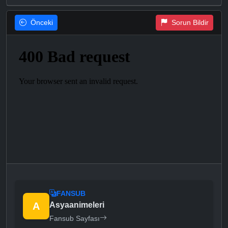
Önceki
Sorun Bildir
FANSUB
A
Asyaanimeleri
Fansub Sayfası