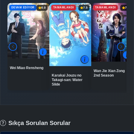
DEVAM EDIYOR
TAMAMLANDI
TAMAMLANDI
0.0
7.5
7.2
Wei Miao Rensheng
Wan Jie Xian Zong
Karakai Jouzu no
2nd Season
Takagi-san: Water
Slide
Sıkça Sorulan Sorular