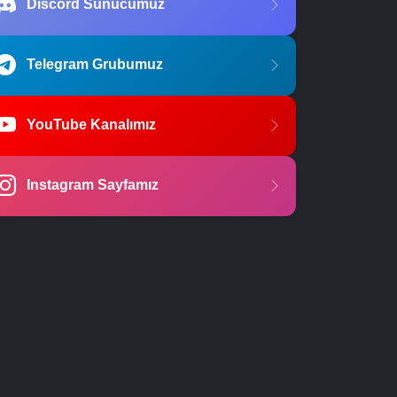
Discord Sunucumuz
Telegram Grubumuz
YouTube Kanalımız
Instagram Sayfamız