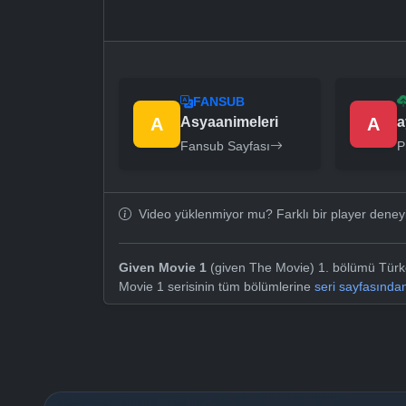
FANSUB
A
Asyaanimeleri
A
a
Fansub Sayfası
P
Video yüklenmiyor mu? Farklı bir player dene
Given Movie 1
(given The Movie) 1. bölümü Türkçe
Movie 1 serisinin tüm bölümlerine
seri sayfasında