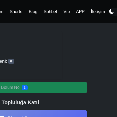
im
Shorts
Blog
Sohbet
Vip
APP
İletişim
eni:
0
-
Bölüm No:
1
Topluluğa Katıl