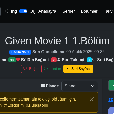
İng
Orj
Anasayfa
Seriler
Bölümler
Takv
1
Given Movie 1
1.Bölüm
Son Güncelleme:
09 Aralık 2025, 09:35
Bölüm No: 1
nme:
Bölüm Beğeni:
Seri Takipçi:
Seri Beğ
64
0
1
Beğen
İzledim
Seri Sayfası
Player:
ncellemem zaman alır tek kişi olduğum için.
m: @Lordgrim_01 ulaşabilir