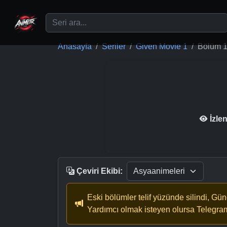
Ana içeriğe geç
Anasayfa
Seriler
Given Movie 1
Bölüm 
İzle
Çeviri Ekibi:
Eski bölümler telif yüzünde silindi, Gü
Yardımcı olmak isteyen olursa Telegra