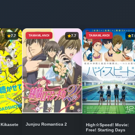
7.7
TAMAMLANDI
7.7
TAMAMLANDI
7.
Junjou Romantica 2
 Kikasete
High☆Speed! Movie:
Free! Starting Days