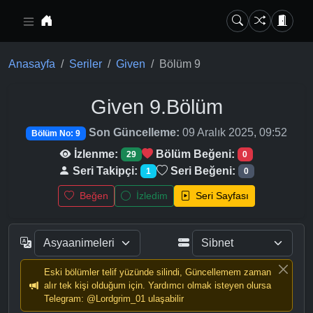
Ana içeriğe geç
Anasayfa
Seriler
Given
Bölüm 9
Given
9.Bölüm
Son Güncelleme:
09 Aralık 2025, 09:52
Bölüm No: 9
İzlenme:
Bölüm Beğeni:
29
0
Seri Takipçi:
Seri Beğeni:
1
0
Beğen
İzledim
Seri Sayfası
Eski bölümler telif yüzünde silindi, Güncellemem zaman
alır tek kişi olduğum için. Yardımcı olmak isteyen olursa
Telegram: @Lordgrim_01 ulaşabilir