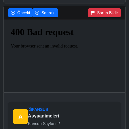
Önceki
Sonraki
Sorun Bildir
FANSUB
A
Asyaanimeleri
Fansub Sayfası