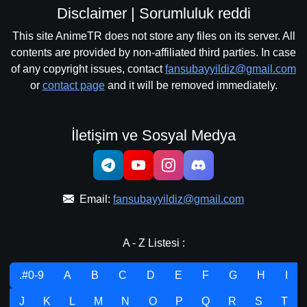
Disclaimer | Sorumluluk reddi
This site AnimeTR does not store any files on its server. All
contents are provided by non-affiliated third parties. In case
of any copyright issues, contact
fansubayyildiz@gmail.com
or
contact page
and it will be removed immediately.
İletişim ve Sosyal Medya
Email:
fansubayyildiz@gmail.com
A - Z Listesi :
.#0-9
A
B
C
D
E
F
G
H
I
J
K
L
M
N
O
P
Q
R
S
T