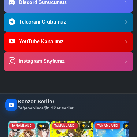
Discord Sunucumuz
Telegram Grubumuz
YouTube Kanalımız
Instagram Sayfamız
Benzer Seriler
Beğenebileceğin diğer seriler
TAMAMLANDI
TAMAMLANDI
TAMAMLANDI
8.7
7.7
8.1