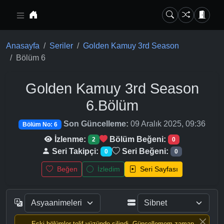
Ana içeriğe geç
Anasayfa
Seriler
Golden Kamuy 3rd Season
Bölüm 6
Golden Kamuy 3rd Season
6.Bölüm
Son Güncelleme:
09 Aralık 2025, 09:36
Bölüm No: 6
İzlenme:
Bölüm Beğeni:
2
0
Seri Takipçi:
Seri Beğeni:
0
0
Beğen
İzledim
Seri Sayfası
Eski bölümler telif yüzünde silindi, Güncellemem zaman