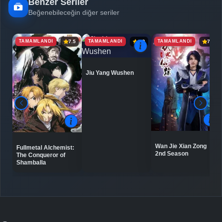
Benzer Seriler
Beğenebileceğin diğer seriler
TAMAMLANDI
TAMAMLANDI
TAMAMLANDI
7.5
6.9
7.2
Jiu Yang Wushen
Wan Jie Xian Zong
Fullmetal Alchemist:
2nd Season
The Conqueror of
Shamballa