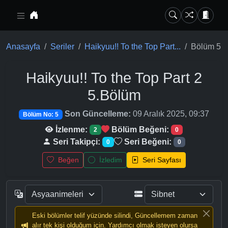
Ana içeriğe geç
Anasayfa
Seriler
Haikyuu!! To the Top Part...
Bölüm 5
Haikyuu!! To the Top Part 2
5.Bölüm
Son Güncelleme:
09 Aralık 2025, 09:37
Bölüm No: 5
İzlenme:
Bölüm Beğeni:
2
0
Seri Takipçi:
Seri Beğeni:
0
0
Beğen
İzledim
Seri Sayfası
Eski bölümler telif yüzünde silindi, Güncellemem zaman
alır tek kişi olduğum için. Yardımcı olmak isteyen olursa