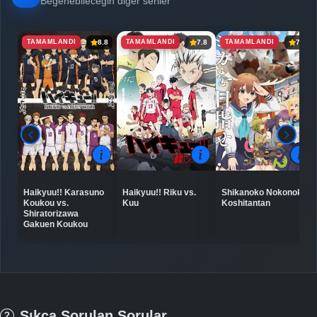
Beğenebileceğin diğer seriler
TAMAMLANDI
TAMAMLANDI
TAMAMLANDI
8.8
7.8
7.0
Haikyuu!! Karasuno
Haikyuu!! Riku vs.
Shikanoko Nokonoko
Koukou vs.
Kuu
Koshitantan
Shiratorizawa
Gakuen Koukou
Sıkça Sorulan Sorular