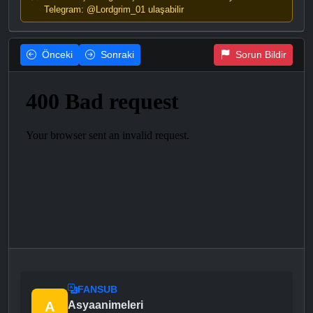
Telegram: @Lordgrim_01 ulaşabilir
Önceki
Sonraki
Sorun Bildir
FANSUB
A
Asyaanimeleri