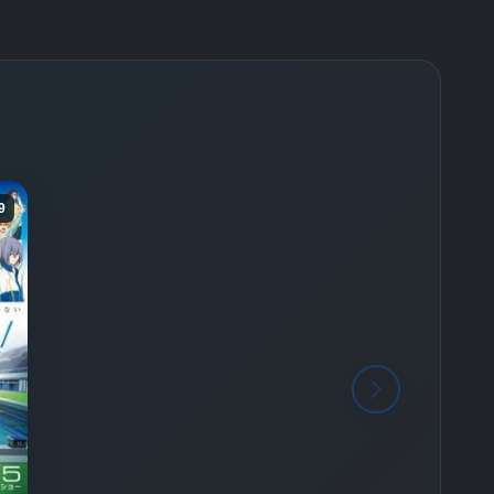
-
Bölüm No:
25
9