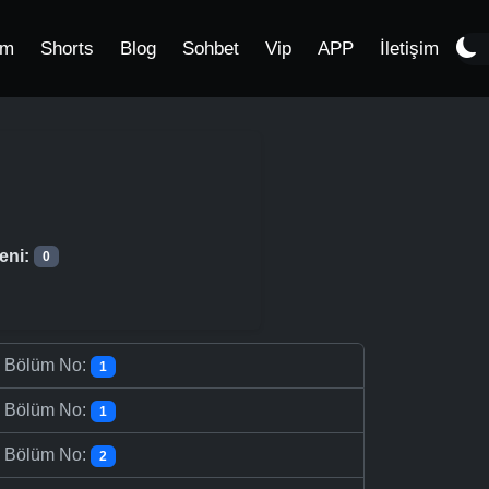
im
Shorts
Blog
Sohbet
Vip
APP
İletişim
eni:
0
-
Bölüm No:
1
-
Bölüm No:
1
-
Bölüm No:
2