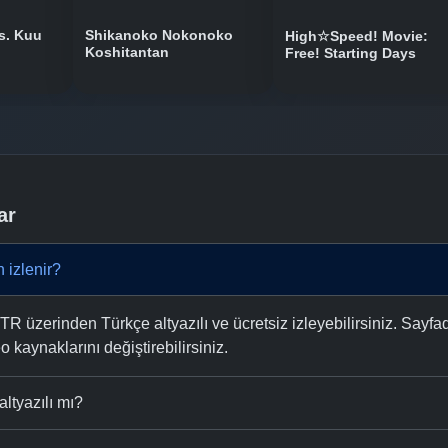
s. Kuu
Shikanoko Nokonoko
High☆Speed! Movie:
Koshitantan
Free! Starting Days
ar
 izlenir?
 üzerinden Türkçe altyazılı ve ücretsiz izleyebilirsiniz. Sayfa
eo kaynaklarını değiştirebilirsiniz.
ltyazılı mı?