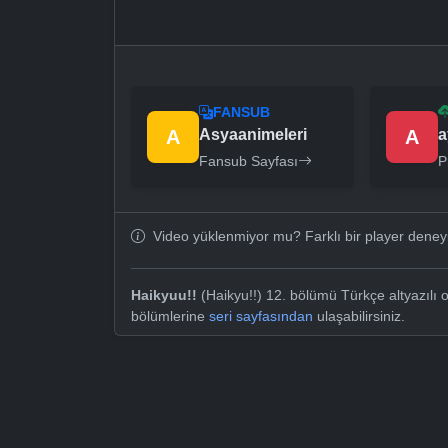
FANSUB
A
Asyaanimeleri
A
a
Fansub Sayfası
P
Video yüklenmiyor mu? Farklı bir player dene
Haikyuu!!
(Haikyu!!) 12. bölümü Türkçe altyazılı o
bölümlerine
seri sayfasından
ulaşabilirsiniz.