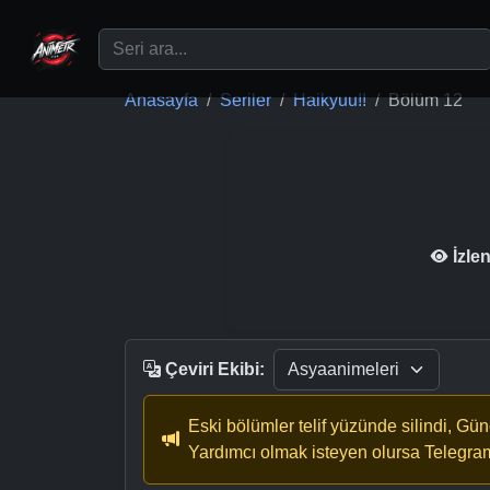
Ana içeriğe geç
Anasayfa
Seriler
Haikyuu!!
Bölüm 12
İzle
Çeviri Ekibi:
Eski bölümler telif yüzünde silindi, Gü
Yardımcı olmak isteyen olursa Telegra