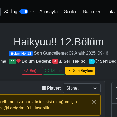
İng
Orj
Anasayfa
Seriler
Bölümler
Takv
Haikyuu!!
12.Bölüm
Son Güncelleme:
09 Aralık 2025, 09:46
Bölüm No: 12
nme:
Bölüm Beğeni:
Seri Takipçi:
Seri Beğ
44
0
0
Beğen
İzledim
Seri Sayfası
Player:
ncellemem zaman alır tek kişi olduğum için.
m: @Lordgrim_01 ulaşabilir