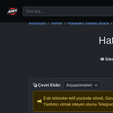
Ana içeriğe geç
Anasayfa
Seriler
Hataraku Saibou Black
Ha
İzl
Çeviri Ekibi:
Eski bölümler telif yüzünde silindi, Gü
Yardımcı olmak isteyen olursa Telegra