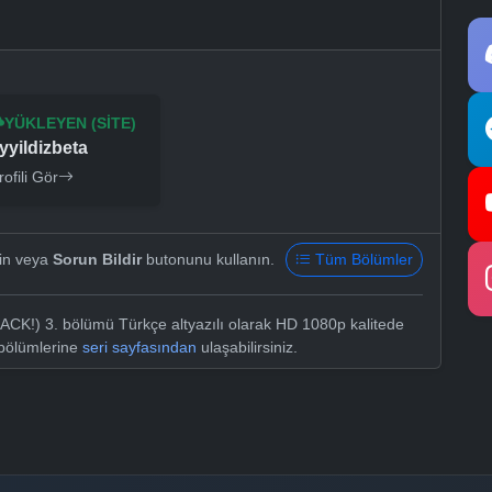
YÜKLEYEN (SITE)
yyildizbeta
rofili Gör
yin veya
Sorun Bildir
butonunu kullanın.
Tüm Bölümler
CK!) 3. bölümü Türkçe altyazılı olarak HD 1080p kalitede
 bölümlerine
seri sayfasından
ulaşabilirsiniz.