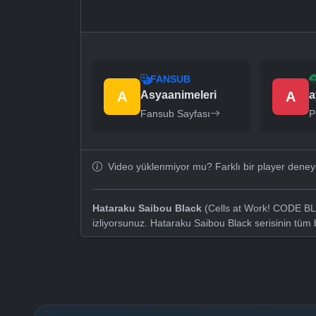
FANSUB
A
Asyaanimeleri
A
a
Fansub Sayfası
P
Video yüklenmiyor mu? Farklı bir player dene
Hataraku Saibou Black
(Cells at Work! CODE BLA
izliyorsunuz. Hataraku Saibou Black serisinin tüm