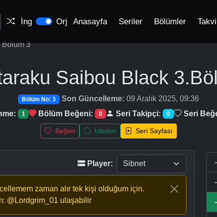
İng
Orj
Anasayfa
Seriler
Bölümler
Takv
Bölüm 3
taraku Saibou Black
3.Bö
Son Güncelleme:
09 Aralık 2025, 09:36
Bölüm No: 3
enme:
Bölüm Beğeni:
Seri Takipçi:
Seri Beğ
1
0
0
Beğen
İzledim
Seri Sayfası
Player:
ncellemem zaman alır tek kişi olduğum için.
m: @Lordgrim_01 ulaşabilir