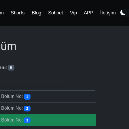
im
Shorts
Blog
Sohbet
Vip
APP
İletişim
lüm
eni:
0
-
Bölüm No:
1
-
Bölüm No:
2
-
Bölüm No:
3