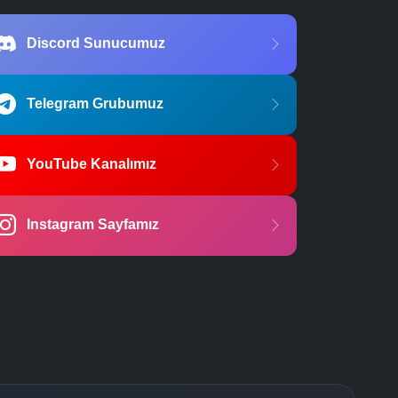
Discord Sunucumuz
Telegram Grubumuz
YouTube Kanalımız
Instagram Sayfamız