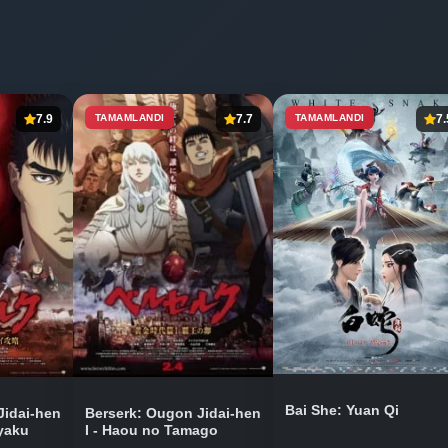
7.9
TAMAMLANDI
7.7
TAMAMLANDI
7.
Bai She: Yuan Qi
Jidai-hen
Berserk: Ougon Jidai-hen
ryaku
I - Haou no Tamago