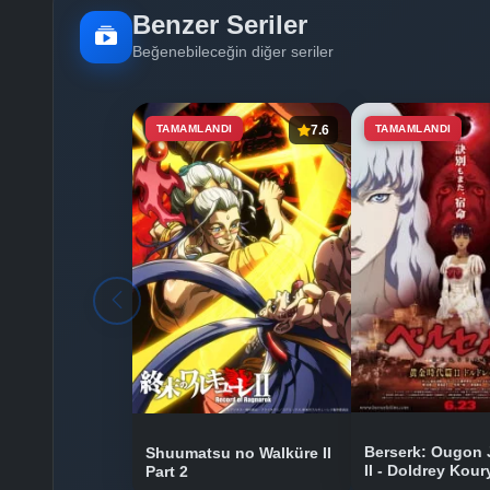
Benzer Seriler
Beğenebileceğin diğer seriler
TAMAMLANDI
7.6
TAMAMLANDI
Berserk: Ougon 
Shuumatsu no Walküre II
II - Doldrey Kou
Part 2