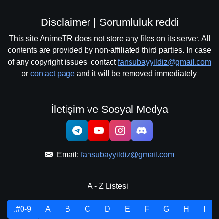
Disclaimer | Sorumluluk reddi
This site AnimeTR does not store any files on its server. All
contents are provided by non-affiliated third parties. In case
of any copyright issues, contact
fansubayyildiz@gmail.com
or
contact page
and it will be removed immediately.
İletişim ve Sosyal Medya
Email:
fansubayyildiz@gmail.com
A - Z Listesi :
.#0-9
A
B
C
D
E
F
G
H
I