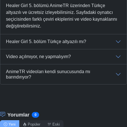
Healer Girl 5. bölümü AnimeTR üzerinden Türkçe
altyazılı ve ücretsiz izleyebilirsiniz. Sayfadaki oynatıcı
seçicisinden farklı çeviri ekiplerini ve video kaynaklarını
değiştirebilirsiniz.
Healer Girl 5. bölüm Türkçe altyazılı mı?
Video açılmıyor, ne yapmalıyım?
AnimeTR videoları kendi sunucusunda mı
barındırıyor?
Yorumlar
0
Yeni
Popüler
Eski