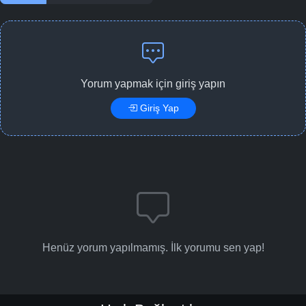
Yorum yapmak için giriş yapın
Giriş Yap
Henüz yorum yapılmamış. İlk yorumu sen yap!