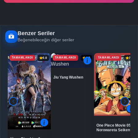
Benzer Seriler
Beğenebileceğin diğer seriler
TAMAMLANDI
TAMAMLANDI
TAMAMLANDI
0.0
6.9
7.1
Jiu Yang Wushen
One Piece Movie 05:
Norowareta Seiken