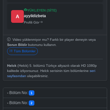
YÜKLEYEN (SITE)
A
ayyildizbeta
Profili Gör
Video yüklenmiyor mu? Farklı bir player deneyin veya
Sorun Bildir
butonunu kullanın.
Tüm Bölümler
Helck
(Helck) 5. bölümü Türkçe altyazılı olarak HD 1080p
kalitede izliyorsunuz. Helck serisinin tüm bölümlerine
seri
sayfasından
ulaşabilirsiniz.
-
Bölüm No:
1
-
Bölüm No:
2