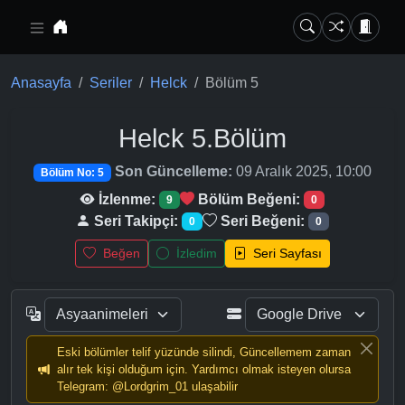
Ana içeriğe geç
Anasayfa
Seriler
Helck
Bölüm 5
Helck
5.Bölüm
Son Güncelleme:
09 Aralık 2025, 10:00
Bölüm No: 5
İzlenme:
Bölüm Beğeni:
9
0
Seri Takipçi:
Seri Beğeni:
0
0
Beğen
İzledim
Seri Sayfası
Eski bölümler telif yüzünde silindi, Güncellemem zaman
alır tek kişi olduğum için. Yardımcı olmak isteyen olursa
Telegram: @Lordgrim_01 ulaşabilir