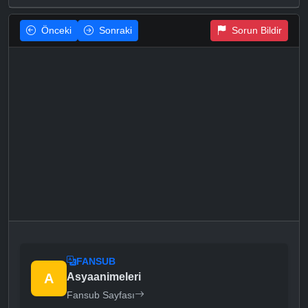
Önceki
Sonraki
Sorun Bildir
FANSUB
A
Asyaanimeleri
Fansub Sayfası