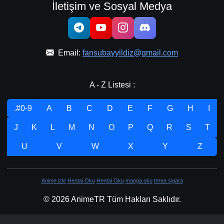
İletişim ve Sosyal Medya
Email:
fansubayyildiz@gmail.com
A - Z Listesi :
.#0-9
A
B
C
D
E
F
G
H
I
J
K
L
M
N
O
P
Q
R
S
T
U
V
W
X
Y
Z
Anime izle
Hentai Oku
Hentai Oku
manga oku
terea sigara
© 2026 AnimeTR Tüm Hakları Saklıdır.
Tasarım & Geliştirme:
Nanovore Yazılım Teknoloji