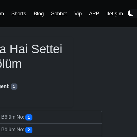
im
Shorts
Blog
Sohbet
Vip
APP
İletişim
 Hai Settei
ölüm
eni:
1
-
Bölüm No:
1
-
Bölüm No:
2