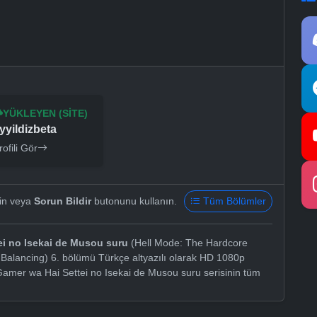
YÜKLEYEN (SITE)
yyildizbeta
rofili Gör
yin veya
Sorun Bildir
butonunu kullanın.
Tüm Bölümler
ei no Isekai de Musou suru
(Hell Mode: The Hardcore
alancing) 6. bölümü Türkçe altyazılı olarak HD 1080p
 Gamer wa Hai Settei no Isekai de Musou suru serisinin tüm