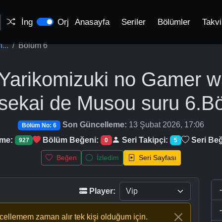
İng
Orj
Anasayfa
Seriler
Bölümler
Takv
...
Bölüm 6
 Yarikomizuki no Gamer wa
Isekai de Musou suru
6.B
Son Güncelleme:
13 Şubat 2026, 17:06
Bölüm No: 6
nme:
Bölüm Beğeni:
Seri Takipçi:
Seri Beğ
927
0
5
Beğen
İzledim
Seri Sayfası
Player:
ncellemem zaman alır tek kişi olduğum için.