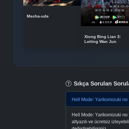
Mecha-ude
Xiong Bing Lian 3:
Leiting Wan Jun
Sıkça Sorulan Sorul
Hell Mode: Yarikomizuki no 
Hell Mode: Yarikomizuki no
altyazılı ve ücretsiz izleyebi
değiştirebilirsiniz.