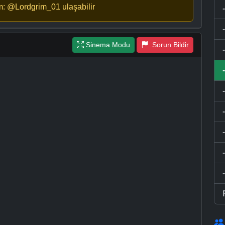
m: @Lordgrim_01 ulaşabilir
Sinema Modu
Sorun Bildir