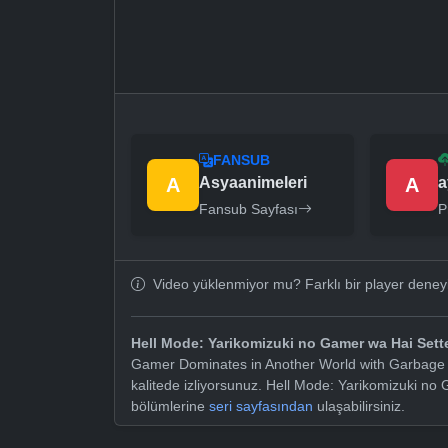
FANSUB
A
Asyaanimeleri
A
a
Fansub Sayfası
P
Video yüklenmiyor mu? Farklı bir player dene
Hell Mode: Yarikomizuki no Gamer wa Hai Sett
Gamer Dominates in Another World with Garbage B
kalitede izliyorsunuz. Hell Mode: Yarikomizuki no
bölümlerine
seri sayfasından
ulaşabilirsiniz.