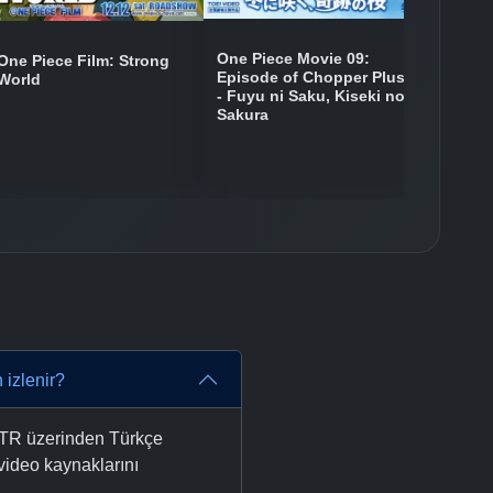
One Piece Movie 09:
One Piece Film: Strong
Episode of Chopper Plus
World
- Fuyu ni Saku, Kiseki no
Sakura
 izlenir?
eTR üzerinden Türkçe
e video kaynaklarını