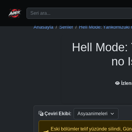
Ana içeriğe geç
Anasayfa
Seriler
Hell Mode: Yarikomizuki n
Hell Mode:
no 
İzle
Çeviri Ekibi:
Eski bölümler telif yüzünde silindi, Gü