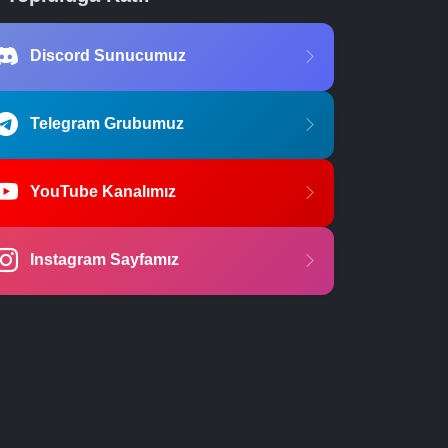
Discord Sunucumuz
Telegram Grubumuz
YouTube Kanalımız
Instagram Sayfamız