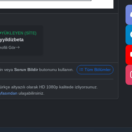
YÜKLEYEN (SITE)
yyildizbeta
rofili Gör
yin veya
Sorun Bildir
butonunu kullanın.
Tüm Bölümler
rkçe altyazılı olarak HD 1080p kalitede izliyorsunuz.
ayfasından
ulaşabilirsiniz.