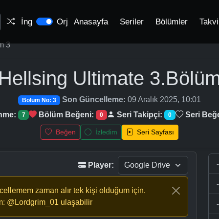
İng
Orj
Anasayfa
Seriler
Bölümler
Takv
m 3
Hellsing Ultimate
3.Bölü
Son Güncelleme:
09 Aralık 2025, 10:01
Bölüm No: 3
enme:
Bölüm Beğeni:
Seri Takipçi:
Seri Beğ
7
0
0
Beğen
İzledim
Seri Sayfası
Player:
ncellemem zaman alır tek kişi olduğum için.
m: @Lordgrim_01 ulaşabilir