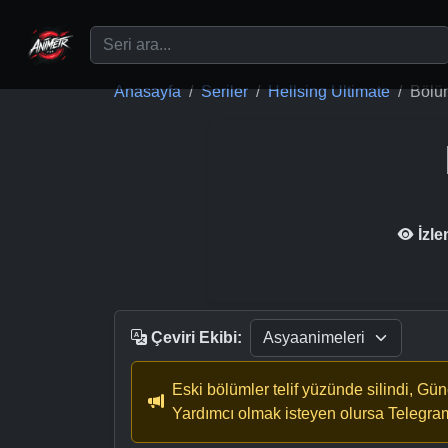
Ana içeriğe geç
Anasayfa
Seriler
Hellsing Ultimate
Bölü
İzl
Çeviri Ekibi:
Eski bölümler telif yüzünde silindi, Gü
Yardımcı olmak isteyen olursa Telegra