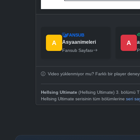
FANSUB
A
Asyaanimeleri
A
a
Fansub Sayfası
P
Video yüklenmiyor mu? Farklı bir player dene
Hellsing Ultimate
(Hellsing Ultimate) 3. bölümü Tü
Hellsing Ultimate serisinin tüm bölümlerine
seri s