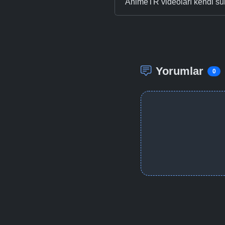
AnimeTR videoları kendi su
Yorumlar
0