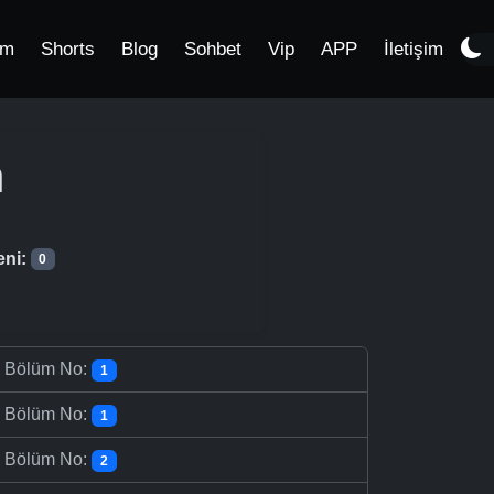
im
Shorts
Blog
Sohbet
Vip
APP
İletişim
m
eni:
0
-
Bölüm No:
1
-
Bölüm No:
1
-
Bölüm No:
2