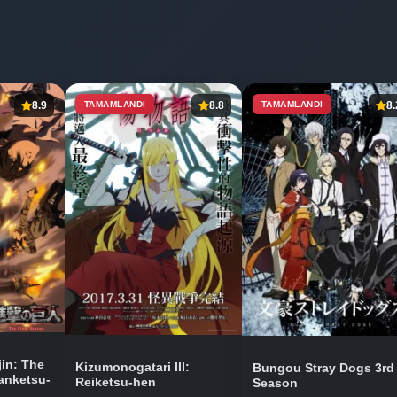
8.9
TAMAMLANDI
8.8
TAMAMLANDI
8.
in: The
Kizumonogatari III:
Bungou Stray Dogs 3rd
anketsu-
Reiketsu-hen
Season