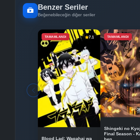
Benzer Seriler
Beğenebileceğin diğer seriler
TAMAMLANDI
7.1
TAMAMLANDI
Shingeki no Kyoj
Final Season - K
Blood Lad: Wagahai wa
hen