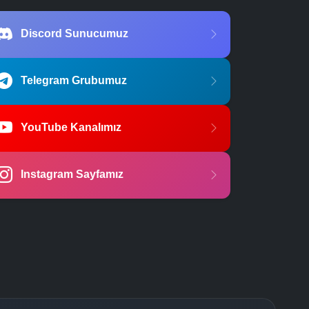
Discord Sunucumuz
Telegram Grubumuz
YouTube Kanalımız
Instagram Sayfamız