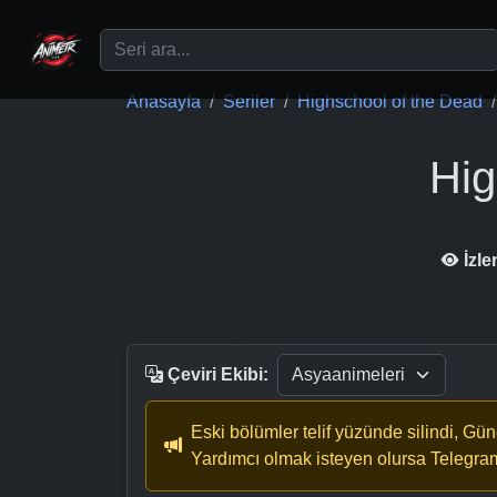
Ana içeriğe geç
Anasayfa
Seriler
Highschool of the Dead
Hig
İzl
Çeviri Ekibi:
Eski bölümler telif yüzünde silindi, Gü
Yardımcı olmak isteyen olursa Telegra