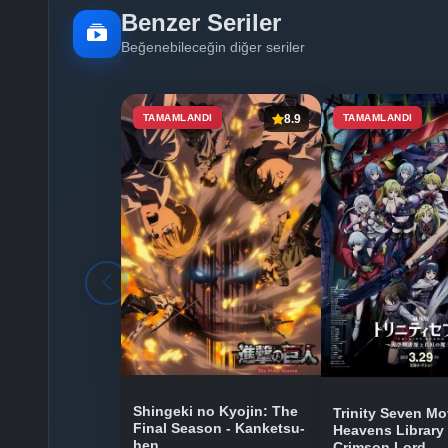
Benzer Seriler
Beğenebileceğin diğer seriler
TAMAMLANDI
8.9
TAMAMLANDI
Shingeki no Kyojin: The
Trinity Seven Mo
Final Season - Kanketsu-
Heavens Library 
hen
Crimson Lord