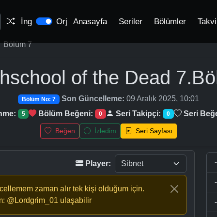
İng
Orj
Anasayfa
Seriler
Bölümler
Takv
Bölüm 7
hschool of the Dead
7.Bö
Son Güncelleme:
09 Aralık 2025, 10:01
Bölüm No: 7
enme:
Bölüm Beğeni:
Seri Takipçi:
Seri Beğ
5
0
0
Beğen
İzledim
Seri Sayfası
Player:
ncellemem zaman alır tek kişi olduğum için.
m: @Lordgrim_01 ulaşabilir