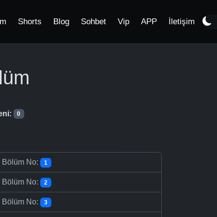
im
Shorts
Blog
Sohbet
Vip
APP
İletişim
lüm
eni:
0
-
Bölüm No:
1
-
Bölüm No:
2
-
Bölüm No:
3