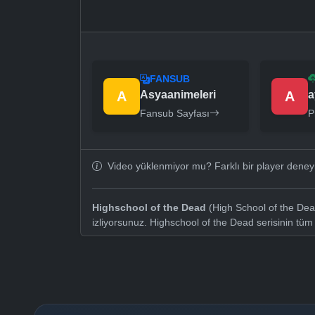
FANSUB
A
Asyaanimeleri
A
a
Fansub Sayfası
P
Video yüklenmiyor mu? Farklı bir player dene
Highschool of the Dead
(High School of the Dea
izliyorsunuz. Highschool of the Dead serisinin tü