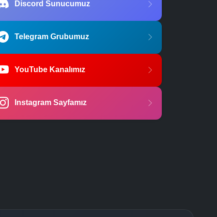
Discord Sunucumuz
Telegram Grubumuz
YouTube Kanalımız
Instagram Sayfamız