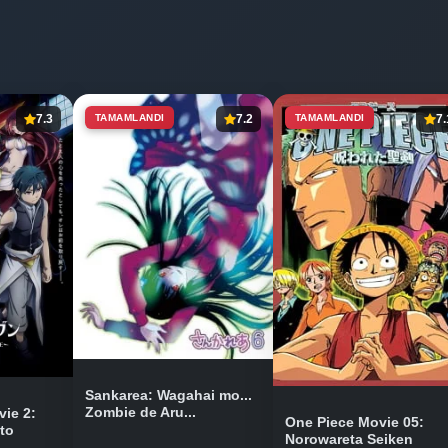
7.3
TAMAMLANDI
7.2
TAMAMLANDI
7.
Sankarea: Wagahai mo...
Zombie de Aru...
vie 2:
One Piece Movie 05:
to
Norowareta Seiken