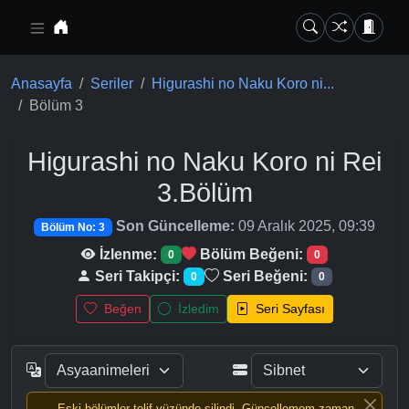
Ana içeriğe geç
Anasayfa
Seriler
Higurashi no Naku Koro ni...
Bölüm 3
Higurashi no Naku Koro ni Rei
3.Bölüm
Son Güncelleme:
09 Aralık 2025, 09:39
Bölüm No: 3
İzlenme:
Bölüm Beğeni:
0
0
Seri Takipçi:
Seri Beğeni:
0
0
Beğen
İzledim
Seri Sayfası
Eski bölümler telif yüzünde silindi, Güncellemem zaman