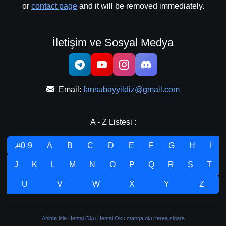
or
contact page
and it will be removed immediately.
İletişim ve Sosyal Medya
Email:
fansubayyildiz@gmail.com
A - Z Listesi :
.#0-9
A
B
C
D
E
F
G
H
I
J
K
L
M
N
O
P
Q
R
S
T
U
V
W
X
Y
Z
Anime izle
Hentai Oku
Hentai Oku
manga oku
terea sigara