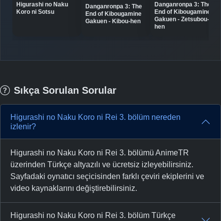
Higurashi no Naku
Danganronpa 3: The
Danganronpa 3: The
Koro ni Sotsu
End of Kibougamine
End of Kibougamine
Gakuen - Zetsubou-
Gakuen - Kibou-hen
hen
Sıkça Sorulan Sorular
Higurashi no Naku Koro ni Rei 3. bölüm nereden
izlenir?
Higurashi no Naku Koro ni Rei 3. bölümü AnimeTR
üzerinden Türkçe altyazılı ve ücretsiz izleyebilirsiniz.
Sayfadaki oynatıcı seçicisinden farklı çeviri ekiplerini ve
video kaynaklarını değiştirebilirsiniz.
Higurashi no Naku Koro ni Rei 3. bölüm Türkçe