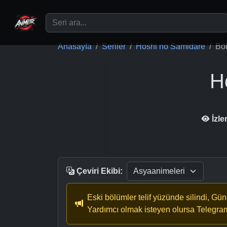
Ana içeriğe geç
Anasayfa
Seriler
Hoshi no Samidare
Bö
H
İzl
Çeviri Ekibi:
Eski bölümler telif yüzünde silindi, Gü
Yardımcı olmak isteyen olursa Telegra