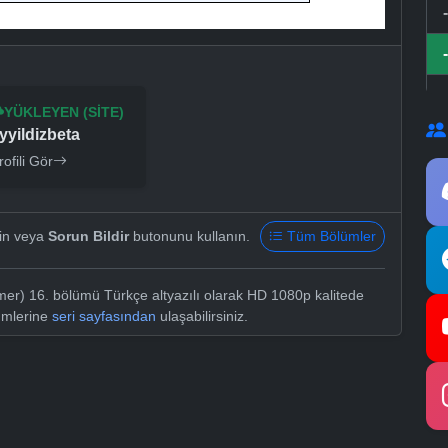
YÜKLEYEN (SITE)
yyildizbeta
rofili Gör
yin veya
Sorun Bildir
butonunu kullanın.
Tüm Bölümler
mer) 16. bölümü Türkçe altyazılı olarak HD 1080p kalitede
lümlerine
seri sayfasından
ulaşabilirsiniz.