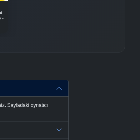
nd
 -
iz. Sayfadaki oynatıcı