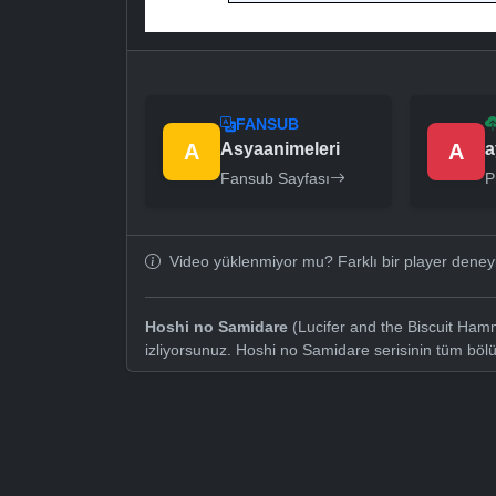
FANSUB
A
Asyaanimeleri
A
a
Fansub Sayfası
P
Video yüklenmiyor mu? Farklı bir player dene
Hoshi no Samidare
(Lucifer and the Biscuit Ham
izliyorsunuz. Hoshi no Samidare serisinin tüm bö