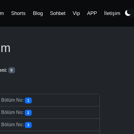
im
Shorts
Blog
Sohbet
Vip
APP
İletişim
üm
eni:
0
-
Bölüm No:
1
-
Bölüm No:
2
-
Bölüm No:
3