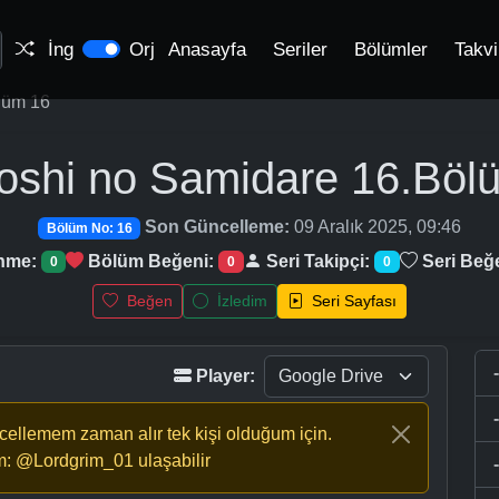
İng
Orj
Anasayfa
Seriler
Bölümler
Takv
lüm 16
oshi no Samidare
16.Böl
Son Güncelleme:
09 Aralık 2025, 09:46
Bölüm No: 16
enme:
Bölüm Beğeni:
Seri Takipçi:
Seri Beğ
0
0
0
Beğen
İzledim
Seri Sayfası
Player:
ncellemem zaman alır tek kişi olduğum için.
m: @Lordgrim_01 ulaşabilir