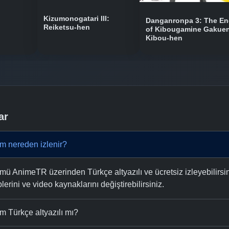
Kizumonogatari III:
Danganronpa 3: The E
Reiketsu-hen
of Kibougamine Gakuen
Kibou-hen
ar
m nereden izlenir?
ü AnimeTR üzerinden Türkçe altyazılı ve ücretsiz izleyebilirsin
plerini ve video kaynaklarını değiştirebilirsiniz.
 Türkçe altyazılı mı?