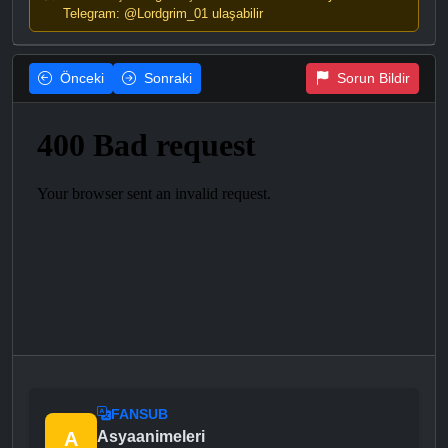
Telegram: @Lordgrim_01 ulaşabilir
Önceki
Sonraki
Sorun Bildir
FANSUB
A
Asyaanimeleri