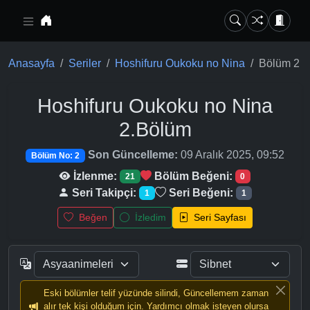
Ana içeriğe geç
Anasayfa
Seriler
Hoshifuru Oukoku no Nina
Bölüm 2
Hoshifuru Oukoku no Nina
2.Bölüm
Son Güncelleme:
09 Aralık 2025, 09:52
Bölüm No: 2
İzlenme:
Bölüm Beğeni:
21
0
Seri Takipçi:
Seri Beğeni:
1
1
Beğen
İzledim
Seri Sayfası
Eski bölümler telif yüzünde silindi, Güncellemem zaman
alır tek kişi olduğum için. Yardımcı olmak isteyen olursa