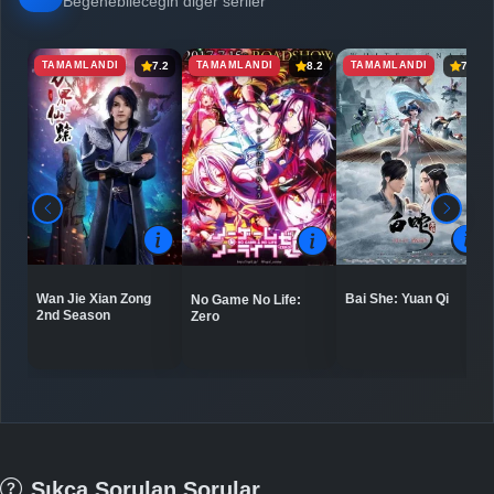
Beğenebileceğin diğer seriler
TAMAMLANDI
TAMAMLANDI
TAMAMLANDI
7.2
8.2
7.5
Bai She: Yuan Qi
Wan Jie Xian Zong
No Game No Life:
2nd Season
Zero
Sıkça Sorulan Sorular