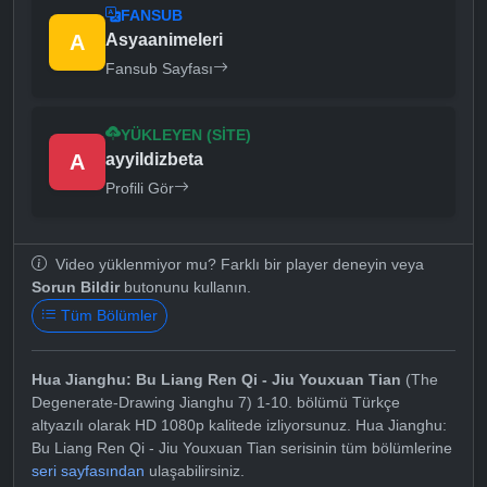
FANSUB
A
Asyaanimeleri
Fansub Sayfası
YÜKLEYEN (SITE)
A
ayyildizbeta
Profili Gör
Video yüklenmiyor mu? Farklı bir player deneyin veya
Sorun Bildir
butonunu kullanın.
Tüm Bölümler
Hua Jianghu: Bu Liang Ren Qi - Jiu Youxuan Tian
(The
Degenerate-Drawing Jianghu 7) 1-10. bölümü Türkçe
altyazılı olarak HD 1080p kalitede izliyorsunuz. Hua Jianghu:
Bu Liang Ren Qi - Jiu Youxuan Tian serisinin tüm bölümlerine
seri sayfasından
ulaşabilirsiniz.