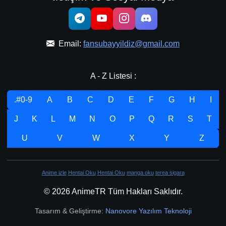
Email:
fansubayyildiz@gmail.com
A - Z Listesi :
.#0-9
A
B
C
D
E
F
G
H
I
J
K
L
M
N
O
P
Q
R
S
T
U
V
W
X
Y
Z
Anime izle
Hentai Oku
Hentai Oku
manga oku
terea sigara
© 2026 AnimeTR Tüm Hakları Saklıdır.
Tasarım & Geliştirme:
Nanovore Yazılım Teknoloji