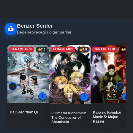
Benzer Seriler
Beğenebileceğin diğer seriler
TAMAMLANDI
TAMAMLANDI
TAMAMLANDI
7.5
7.5
8.5
Bai She: Yuan Qi
Kara no Kyoukai
Fullmetal Alchemist:
Movie 5: Mujun
The Conqueror of
Rasen
Shamballa