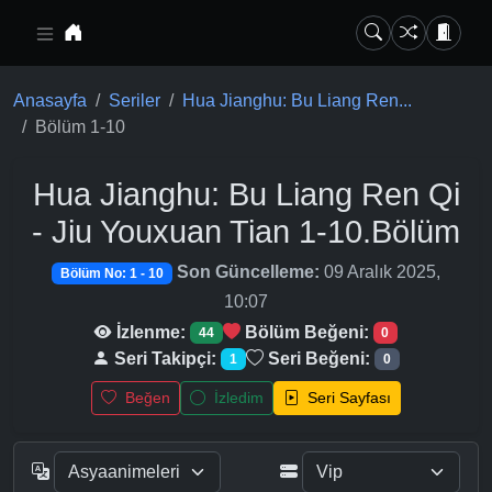
Ana içeriğe geç
Anasayfa
Seriler
Hua Jianghu: Bu Liang Ren...
Bölüm 1-10
Hua Jianghu: Bu Liang Ren Qi
- Jiu Youxuan Tian
1-10.Bölüm
Son Güncelleme:
09 Aralık 2025,
Bölüm No: 1 - 10
10:07
İzlenme:
Bölüm Beğeni:
44
0
Seri Takipçi:
Seri Beğeni:
1
0
Beğen
İzledim
Seri Sayfası