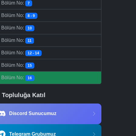
-
Bölüm No:
7
-
Bölüm No:
8 - 9
-
Bölüm No:
10
-
Bölüm No:
11
-
Bölüm No:
12 - 14
-
Bölüm No:
15
-
Bölüm No:
16
Topluluğa Katıl
Discord Sunucumuz
Telegram Grubumuz