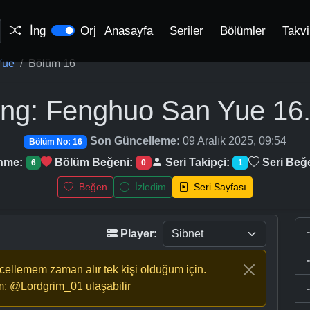
İng
Orj
Anasayfa
Seriler
Bölümler
Takv
Yue
Bölüm 16
ing: Fenghuo San Yue
16
Son Güncelleme:
09 Aralık 2025, 09:54
Bölüm No: 16
enme:
Bölüm Beğeni:
Seri Takipçi:
Seri Beğ
6
0
1
Beğen
İzledim
Seri Sayfası
Player:
ncellemem zaman alır tek kişi olduğum için.
m: @Lordgrim_01 ulaşabilir