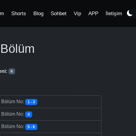
im
Shorts
Blog
Sohbet
Vip
APP
İletişim
.Bölüm
eni:
0
-
Bölüm No:
1 - 3
-
Bölüm No:
4
-
Bölüm No:
5 - 6