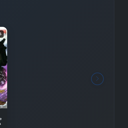
5
e
a