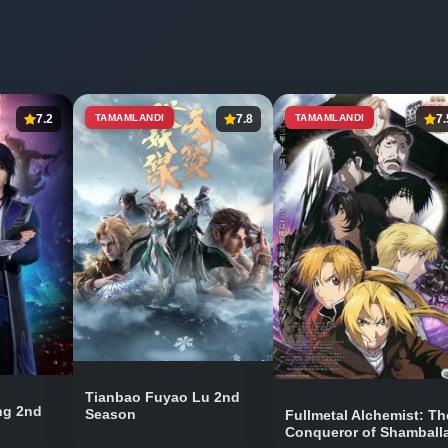
7.2
TAMAMLANDI
7.8
TAMAMLANDI
7.
Tianbao Fuyao Lu 2nd
ng 2nd
Season
Fullmetal Alchemist: Th
Conqueror of Shamball