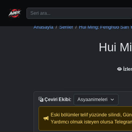
Ana içeriğe geç
Anasayfa
Seriler
Hui Ming: Fenghuo San 
Hui M
İzl
Çeviri Ekibi:
Eski bölümler telif yüzünde silindi, Gü
Yardımcı olmak isteyen olursa Telegra