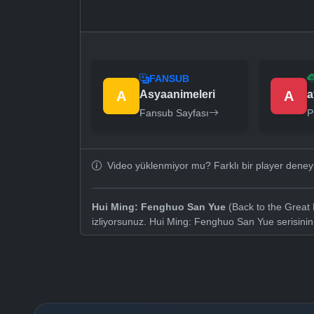
FANSUB
A
Asyaanimeleri
A
a
Fansub Sayfası
P
Video yüklenmiyor mu? Farklı bir player dene
Hui Ming: Fenghuo San Yue
(Back to the Great 
izliyorsunuz. Hui Ming: Fenghuo San Yue serisini