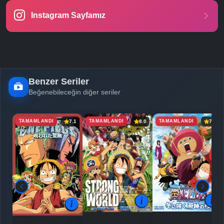
Instagram Sayfamız
-
Bölüm No:
24
-
Bölüm No:
25
-
Bölüm No:
26
-
Bölüm No:
27
Benzer Seriler
Beğenebileceğin diğer seriler
-
Bölüm No:
28
-
Bölüm No:
29
TAMAMLANDI
TAMAMLANDI
TAMAMLANDI
7.1
8.0
7.4
-
Bölüm No:
30
-
Bölüm No:
31
-
Bölüm No:
32
-
Bölüm No:
33
-
Bölüm No:
34