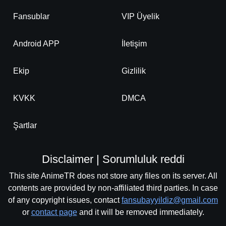
-
Bölüm No:
67
Fansublar
VIP Üyelik
-
Bölüm No:
68
-
Bölüm No:
Android APP
İletişim
69
-
Bölüm No:
70
Ekip
Gizlilik
-
Bölüm No:
71
KVKK
DMCA
-
Bölüm No:
72
-
Bölüm No:
Şartlar
73
-
Bölüm No:
74
Disclaimer | Sorumluluk reddi
-
Bölüm No:
75
This site AnimeTR does not store any files on its server. All
-
Bölüm No:
contents are provided by non-affiliated third parties. In case
76
of any copyright issues, contact
fansubayyildiz@gmail.com
-
Bölüm No:
77
or
contact page
and it will be removed immediately.