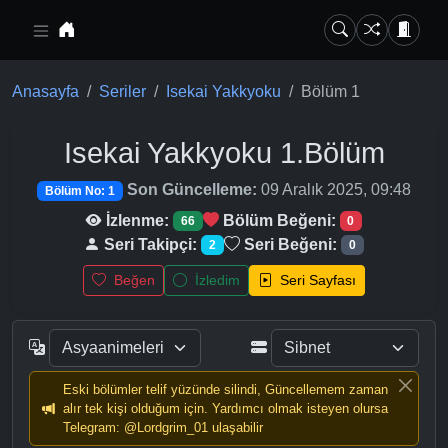
Ana içeriğe geç
Anasayfa
Seriler
Isekai Yakkyoku
Bölüm 1
Isekai Yakkyoku
1.Bölüm
Son Güncelleme:
09 Aralık 2025, 09:48
Bölüm No: 1
İzlenme:
Bölüm Beğeni:
66
0
Seri Takipçi:
Seri Beğeni:
2
0
Beğen
İzledim
Seri Sayfası
Eski bölümler telif yüzünde silindi, Güncellemem zaman
alır tek kişi olduğum için. Yardımcı olmak isteyen olursa
Telegram: @Lordgrim_01 ulaşabilir