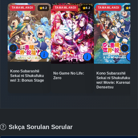
TAMAMLANDI
TAMAMLANDI
TAMAMLANDI
8.2
8.2
8.4
Kono Subarashii
No Game No Life:
Kono Subarashii
Sekai ni Shukufuku
Zero
Sekai ni Shukufuku
wo! 3: Bonus Stage
wo! Movie: Kurenai
Densetsu
Sıkça Sorulan Sorular