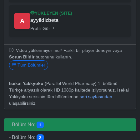
YÜKLEYEN (SITE)
A
ayyildizbeta
Profili Gör
Video yüklenmiyor mu? Farklı bir player deneyin veya
Sorun Bildir
butonunu kullanın.
Tüm Bölümler
Isekai Yakkyoku
(Parallel World Pharmacy) 1. bölümü
Türkçe altyazılı olarak HD 1080p kalitede izliyorsunuz. Isekai
Yakkyoku serisinin tüm bölümlerine
seri sayfasından
ulaşabilirsiniz.
-
Bölüm No:
1
-
Bölüm No:
2