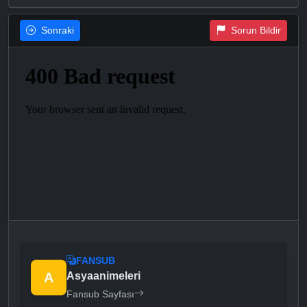
Sonraki
Sorun Bildir
FANSUB
A
Asyaanimeleri
Fansub Sayfası