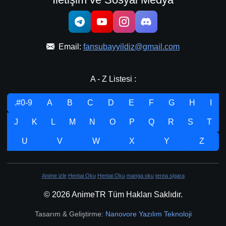
Email:
fansubayyildiz@gmail.com
A - Z Listesi :
.#0-9
A
B
C
D
E
F
G
H
I
J
K
L
M
N
O
P
Q
R
S
T
U
V
W
X
Y
Z
Anime izle
Hentai Oku
Hentai Oku
manga oku
terea sigara
© 2026 AnimeTR Tüm Hakları Saklıdır.
Tasarım & Geliştirme:
Nanovore Yazılım Teknoloji