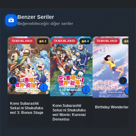
Benzer Seriler
Beğenebileceğin diğer seriler
TAMAMLANDI
TAMAMLANDI
TAMAMLANDI
8.2
8.4
6.5
Kono Subarashii
Kono Subarashii
Birthday Wonderland
Sekai ni Shukufuku
Sekai ni Shukufuku
wo! 3: Bonus Stage
wo! Movie: Kurenai
Densetsu