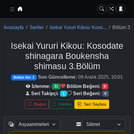
Ana içeriğe geç
Anasayfa
Seriler
Isekai Yururi Kikou: Koso...
Bölüm 3
Isekai Yururi Kikou: Kosodate
shinagara Boukensha
shimasu
3.Bölüm
Son Güncelleme:
09 Aralık 2025, 10:01
Bölüm No: 3
İzlenme:
Bölüm Beğeni:
31
0
Seri Takipçi:
Seri Beğeni:
1
0
Beğen
İzledim
Seri Sayfası