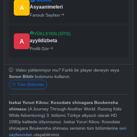
A
Asyaanimeleri
Fansub Sayfası
YÜKLEYEN (SITE)
A
ayyildizbeta
Profili Gör
Video yüklenmiyor mu? Farklı bir player deneyin veya
Sorun Bildir
butonunu kullanın.
Tüm Bölümler
Isekai Yururi Kikou: Kosodate shinagara Boukensha
shimasu
(A Journey Through Another World: Raising Kids
While Adventuring) 3. bölümü Türkçe altyazılı olarak HD
1080p kalitede izliyorsunuz. Isekai Yururi Kikou: Kosodate
shinagara Boukensha shimasu serisinin tüm bölümlerine
seri
sayfasından
ulaşabilirsiniz.