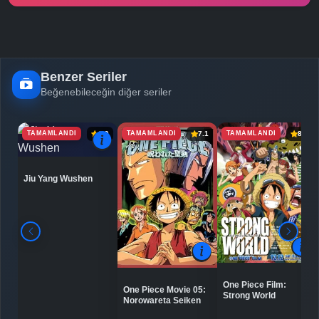
Benzer Seriler
Beğenebileceğin diğer seriler
TAMAMLANDI
TAMAMLANDI
TAMAMLANDI
6.9
7.1
8.0
Jiu Yang Wushen
One Piece Film:
One Piece Movie 05:
Strong World
Norowareta Seiken