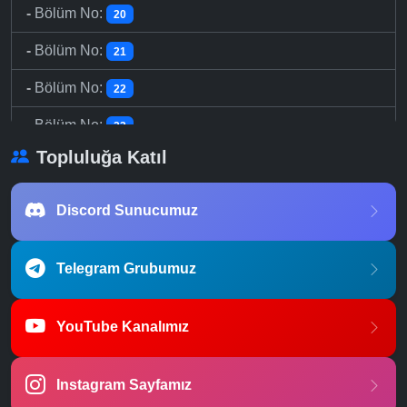
-
Bölüm No:
20
-
Bölüm No:
21
-
Bölüm No:
22
-
Bölüm No:
23
Topluluğa Katıl
-
Bölüm No:
24
-
Bölüm No:
25
Discord Sunucumuz
-
Bölüm No:
26
Telegram Grubumuz
YouTube Kanalımız
Instagram Sayfamız