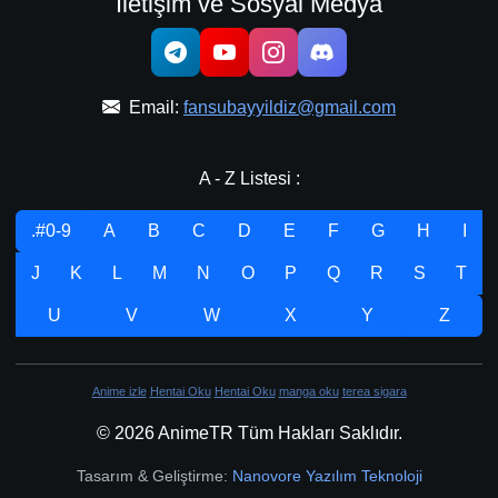
İletişim ve Sosyal Medya
Email:
fansubayyildiz@gmail.com
A - Z Listesi :
.#0-9
A
B
C
D
E
F
G
H
I
J
K
L
M
N
O
P
Q
R
S
T
U
V
W
X
Y
Z
Anime izle
Hentai Oku
Hentai Oku
manga oku
terea sigara
© 2026 AnimeTR Tüm Hakları Saklıdır.
Tasarım & Geliştirme:
Nanovore Yazılım Teknoloji