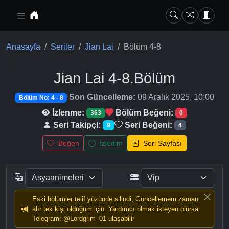
Ana içeriğe geç
Anasayfa
Seriler
Jian Lai
Bölüm 4-8
Jian Lai
4-8.Bölüm
Son Güncelleme:
09 Aralık 2025, 10:00
Bölüm No: 4 - 8
İzlenme:
Bölüm Beğeni:
363
0
Seri Takipçi:
Seri Beğeni:
9
4
Beğen
İzledim
Seri Sayfası
Eski bölümler telif yüzünde silindi, Güncellemem zaman
alır tek kişi olduğum için. Yardımcı olmak isteyen olursa
Telegram: @Lordgrim_01 ulaşabilir