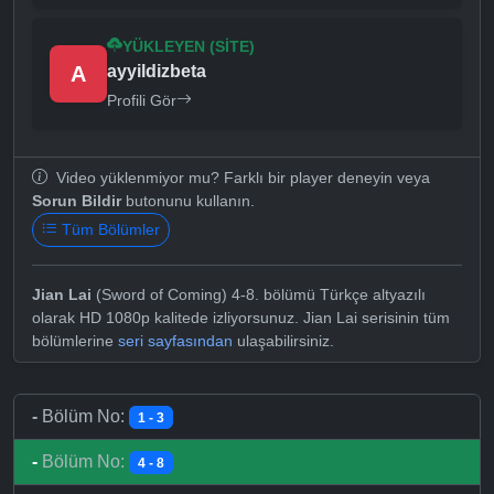
YÜKLEYEN (SITE)
A
ayyildizbeta
Profili Gör
Video yüklenmiyor mu? Farklı bir player deneyin veya
Sorun Bildir
butonunu kullanın.
Tüm Bölümler
Jian Lai
(Sword of Coming) 4-8. bölümü Türkçe altyazılı
olarak HD 1080p kalitede izliyorsunuz. Jian Lai serisinin tüm
bölümlerine
seri sayfasından
ulaşabilirsiniz.
-
Bölüm No:
1 - 3
-
Bölüm No:
4 - 8