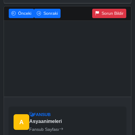
Önceki
Sonraki
Sorun Bildir
FANSUB
A
Asyaanimeleri
Fansub Sayfası