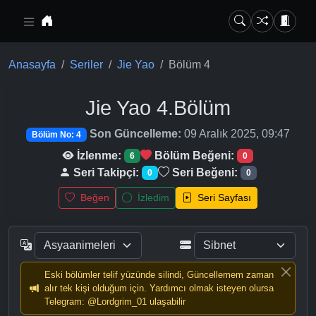
Ana içeriğe geç
Anasayfa
Seriler
Jie Yao
Bölüm 4
Jie Yao
4.Bölüm
Son Güncelleme:
09 Aralık 2025, 09:47
Bölüm No: 4
İzlenme:
Bölüm Beğeni:
6
0
Seri Takipçi:
Seri Beğeni:
0
0
Beğen
İzledim
Seri Sayfası
Eski bölümler telif yüzünde silindi, Güncellemem zaman
alır tek kişi olduğum için. Yardımcı olmak isteyen olursa
Telegram: @Lordgrim_01 ulaşabilir