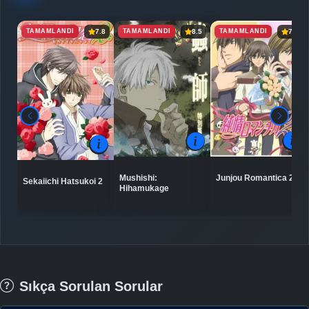
TAMAMLANDI
TAMAMLANDI
TAMAMLANDI
7.8
8.5
7.7
Junjou Romantica 2
Mushishi:
Sekaiichi Hatsukoi 2
Hihamukage
Sıkça Sorulan Sorular