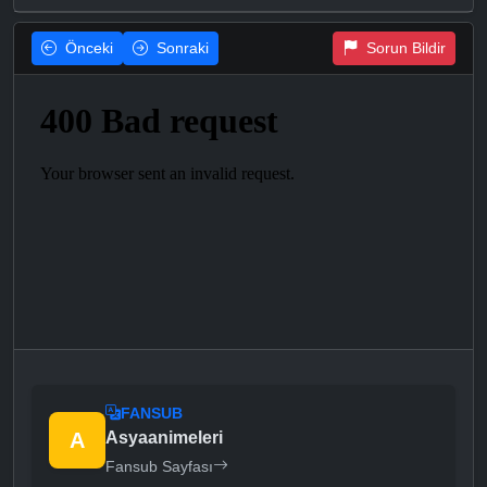
Önceki
Sonraki
Sorun Bildir
FANSUB
A
Asyaanimeleri
Fansub Sayfası