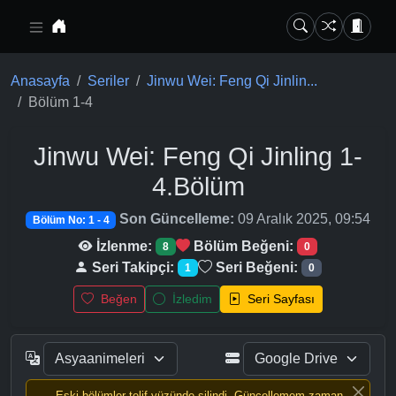
Ana içeriğe geç
Anasayfa
Seriler
Jinwu Wei: Feng Qi Jinlin...
Bölüm 1-4
Jinwu Wei: Feng Qi Jinling
1-
4.Bölüm
Son Güncelleme:
09 Aralık 2025, 09:54
Bölüm No: 1 - 4
İzlenme:
Bölüm Beğeni:
8
0
Seri Takipçi:
Seri Beğeni:
1
0
Beğen
İzledim
Seri Sayfası
Eski bölümler telif yüzünde silindi, Güncellemem zaman