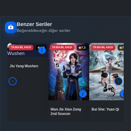
Benzer Seriler
Beğenebileceğin diğer seriler
TAMAMLANDI
TAMAMLANDI
TAMAMLANDI
6.9
7.2
7.5
Jiu Yang Wushen
Bai She: Yuan Qi
Wan Jie Xian Zong
2nd Season