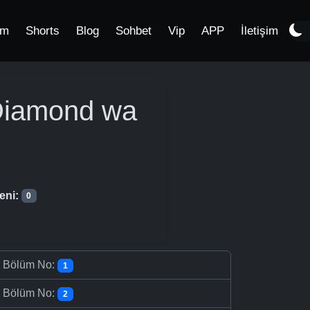
im
Shorts
Blog
Sohbet
Vip
APP
İletişim
 Diamond wa
eni:
0
-
Bölüm No:
1
-
Bölüm No:
2