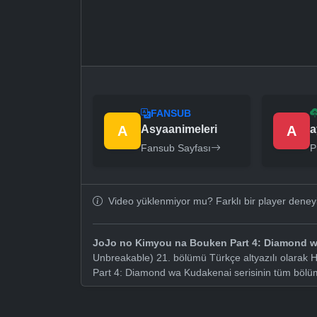
FANSUB
A
Asyaanimeleri
A
a
Fansub Sayfası
P
Video yüklenmiyor mu? Farklı bir player dene
JoJo no Kimyou na Bouken Part 4: Diamond 
Unbreakable) 21. bölümü Türkçe altyazılı olarak 
Part 4: Diamond wa Kudakenai serisinin tüm bölü