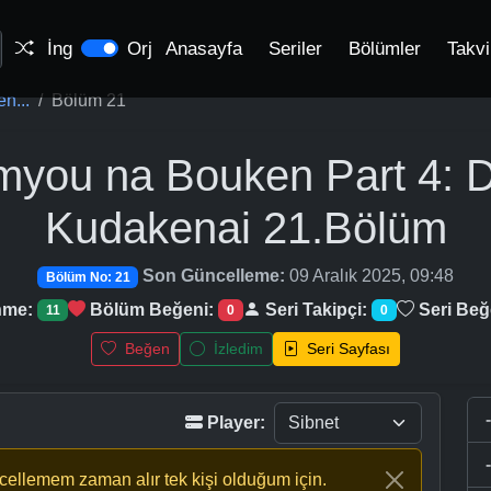
İng
Orj
Anasayfa
Seriler
Bölümler
Takv
n...
Bölüm 21
myou na Bouken Part 4:
Kudakenai
21.Bölüm
Son Güncelleme:
09 Aralık 2025, 09:48
Bölüm No: 21
nme:
Bölüm Beğeni:
Seri Takipçi:
Seri Beğ
11
0
0
Beğen
İzledim
Seri Sayfası
Player:
ncellemem zaman alır tek kişi olduğum için.