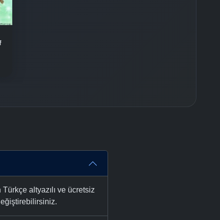
-
Bölüm No:
36
-
Bölüm No:
37
f
-
Bölüm No:
38
-
Bölüm No:
39
rkçe altyazılı ve ücretsiz
ğiştirebilirsiniz.