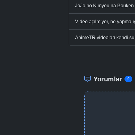
JoJo no Kimyou na Bouken P
Video açılmıyor, ne yapmal
AnimeTR videoları kendi su
Yorumlar
0