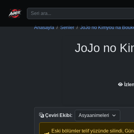
Ana içeriğe geç
Anasayfa
Seriler
JoJo no Kimyou na Bouke
JoJo no Ki
İzle
Çeviri Ekibi:
Eski bölümler telif yüzünde silindi, Gü