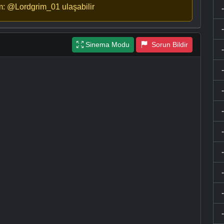
m: @Lordgrim_01 ulaşabilir
Sinema Modu
Sorun Bildir