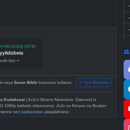
YÜKLEYEN (SITE)
yyildizbeta
rofili Gör
yin veya
Sorun Bildir
butonunu kullanın.
Tüm Bölümler
wa Kudakenai
(JoJo's Bizarre Adventure: Diamond Is
HD 1080p kalitede izliyorsunuz. JoJo no Kimyou na Bouken
mlerine
seri sayfasından
ulaşabilirsiniz.