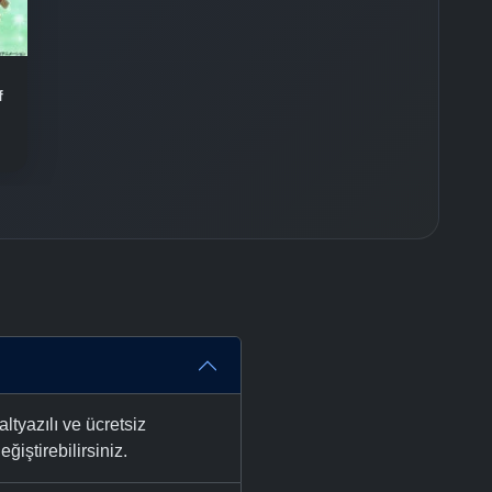
-
Bölüm No:
36
-
Bölüm No:
37
f
-
Bölüm No:
38
-
Bölüm No:
39
yazılı ve ücretsiz
ğiştirebilirsiniz.