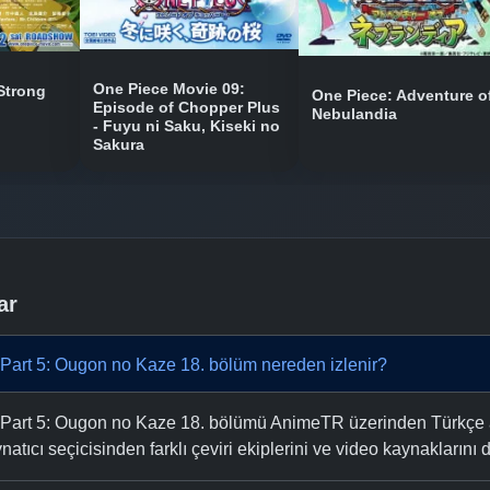
One Piece Movie 09:
Strong
One Piece: Adventure o
Episode of Chopper Plus
Nebulandia
- Fuyu ni Saku, Kiseki no
Sakura
ar
art 5: Ougon no Kaze 18. bölüm nereden izlenir?
art 5: Ougon no Kaze 18. bölümü AnimeTR üzerinden Türkçe alt
natıcı seçicisinden farklı çeviri ekiplerini ve video kaynaklarını de