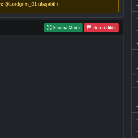
m: @Lordgrim_01 ulaşabilir
Sinema Modu
Sorun Bildir