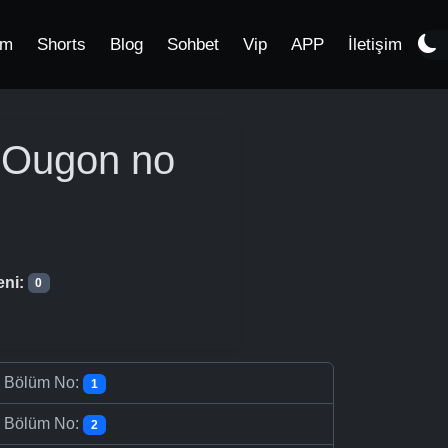
im
Shorts
Blog
Sohbet
Vip
APP
İletişim
 Ougon no
eni:
0
-
Bölüm No:
1
-
Bölüm No:
2