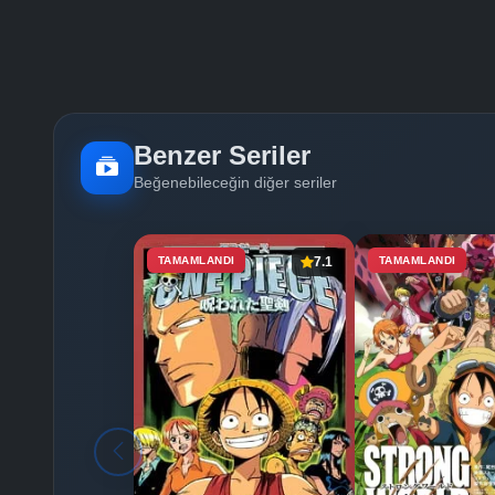
Benzer Seriler
Beğenebileceğin diğer seriler
TAMAMLANDI
7.1
TAMAMLANDI