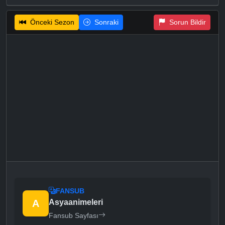
Önceki Sezon
Sonraki
Sorun Bildir
FANSUB
A
Asyaanimeleri
Fansub Sayfası