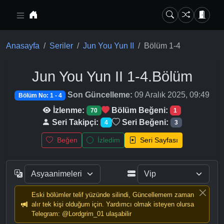
Ana içeriğe geç
Anasayfa
Seriler
Jun You Yun II
Bölüm 1-4
Jun You Yun II
1-4.Bölüm
Son Güncelleme:
09 Aralık 2025, 09:49
Bölüm No: 1 - 4
İzlenme:
Bölüm Beğeni:
70
1
Seri Takipçi:
Seri Beğeni:
4
3
Beğen
İzledim
Seri Sayfası
Eski bölümler telif yüzünde silindi, Güncellemem zaman
alır tek kişi olduğum için. Yardımcı olmak isteyen olursa
Telegram: @Lordgrim_01 ulaşabilir