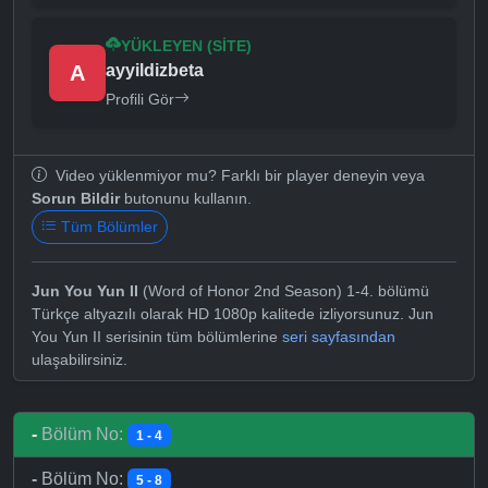
YÜKLEYEN (SITE)
A
ayyildizbeta
Profili Gör
Video yüklenmiyor mu? Farklı bir player deneyin veya
Sorun Bildir
butonunu kullanın.
Tüm Bölümler
Jun You Yun II
(Word of Honor 2nd Season) 1-4. bölümü
Türkçe altyazılı olarak HD 1080p kalitede izliyorsunuz. Jun
You Yun II serisinin tüm bölümlerine
seri sayfasından
ulaşabilirsiniz.
-
Bölüm No:
1 - 4
-
Bölüm No:
5 - 8