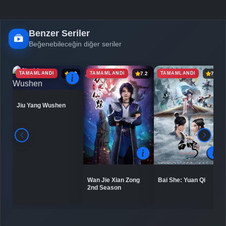
Benzer Seriler
Beğenebileceğin diğer seriler
TAMAMLANDI
TAMAMLANDI
TAMAMLANDI
6.9
7.2
7.5
Jiu Yang Wushen
Bai She: Yuan Qi
Wan Jie Xian Zong
2nd Season