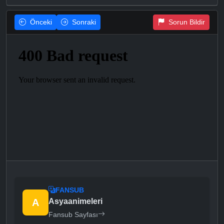
Önceki
Sonraki
Sorun Bildir
FANSUB
A
Asyaanimeleri
Fansub Sayfası