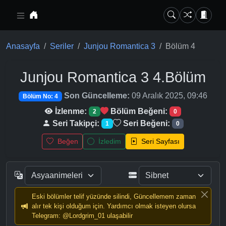
Ana içeriğe geç
Anasayfa
Seriler
Junjou Romantica 3
Bölüm 4
Junjou Romantica 3
4.Bölüm
Son Güncelleme:
09 Aralık 2025, 09:46
Bölüm No: 4
İzlenme:
Bölüm Beğeni:
2
0
Seri Takipçi:
Seri Beğeni:
1
0
Beğen
İzledim
Seri Sayfası
Eski bölümler telif yüzünde silindi, Güncellemem zaman
alır tek kişi olduğum için. Yardımcı olmak isteyen olursa
Telegram: @Lordgrim_01 ulaşabilir