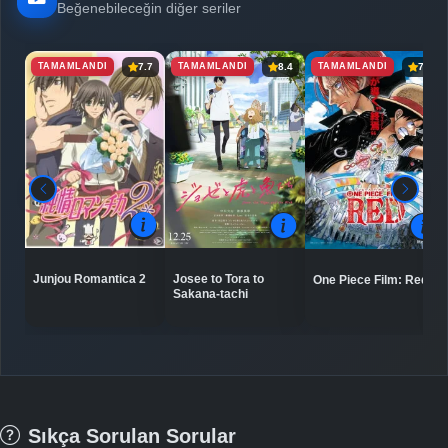
Beğenebileceğin diğer seriler
TAMAMLANDI
TAMAMLANDI
TAMAMLANDI
7.7
8.4
7.8
Junjou Romantica 2
Josee to Tora to
One Piece Film: Red
Sakana-tachi
Sıkça Sorulan Sorular