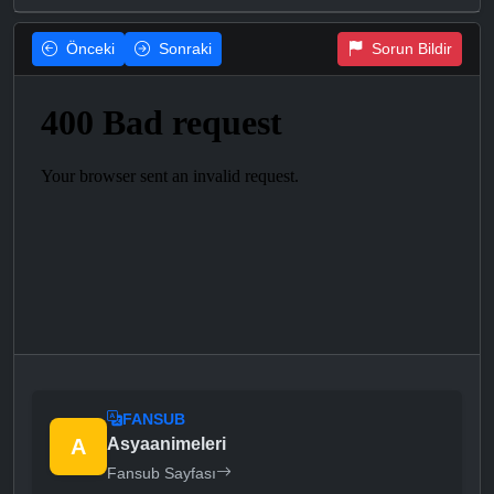
Önceki
Sonraki
Sorun Bildir
FANSUB
A
Asyaanimeleri
Fansub Sayfası