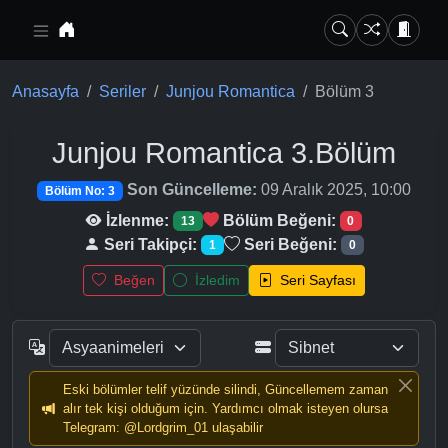
Ana içeriğe geç
Anasayfa
Seriler
Junjou Romantica
Bölüm 3
Junjou Romantica
3.Bölüm
Son Güncelleme:
09 Aralık 2025, 10:00
Bölüm No: 3
İzlenme:
Bölüm Beğeni:
13
0
Seri Takipçi:
Seri Beğeni:
1
0
Beğen
İzledim
Seri Sayfası
Eski bölümler telif yüzünde silindi, Güncellemem zaman
alır tek kişi olduğum için. Yardımcı olmak isteyen olursa
Telegram: @Lordgrim_01 ulaşabilir