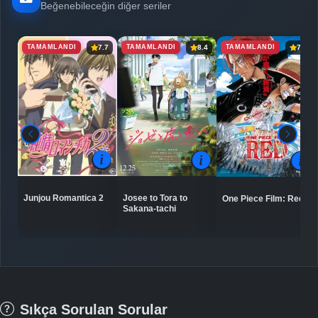
Beğenebileceğin diğer seriler
TAMAMLANDI
TAMAMLANDI
TAMAMLANDI
7.7
8.4
7.8
Junjou Romantica 2
Josee to Tora to
One Piece Film: Red
Sakana-tachi
Sıkça Sorulan Sorular