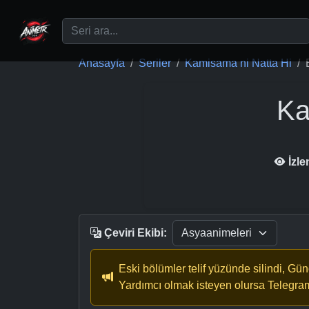
Ana içeriğe geç
Anasayfa
Seriler
Kamisama ni Natta Hi
Ka
İzl
Çeviri Ekibi:
Eski bölümler telif yüzünde silindi, Gü
Yardımcı olmak isteyen olursa Telegra