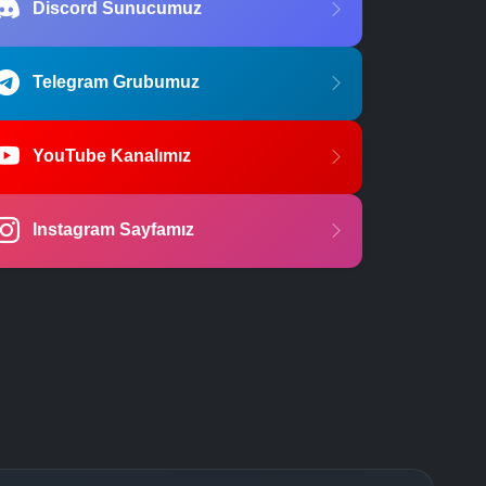
Discord Sunucumuz
Telegram Grubumuz
YouTube Kanalımız
Instagram Sayfamız