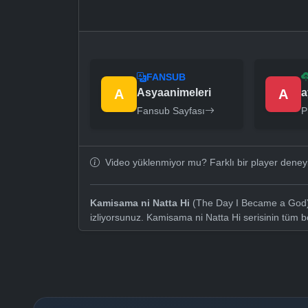
FANSUB
A
Asyaanimeleri
A
a
Fansub Sayfası
P
Video yüklenmiyor mu? Farklı bir player dene
Kamisama ni Natta Hi
(The Day I Became a God) 
izliyorsunuz. Kamisama ni Natta Hi serisinin tüm 