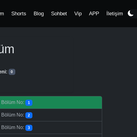
im
Shorts
Blog
Sohbet
Vip
APP
İletişim
lüm
eni:
0
-
Bölüm No:
1
-
Bölüm No:
2
-
Bölüm No:
3