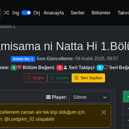
İng
Orj
Anasayfa
Seriler
Bölümler
Takv
Bölüm 1
misama ni Natta Hi
1.Bö
Son Güncelleme:
09 Aralık 2025, 09:57
Bölüm No: 1
enme:
Bölüm Beğeni:
Seri Takipçi:
Seri Beğ
6
0
0
Beğen
İzledim
Seri Sayfası
Player:
ncellemem zaman alır tek kişi olduğum için.
m: @Lordgrim_01 ulaşabilir