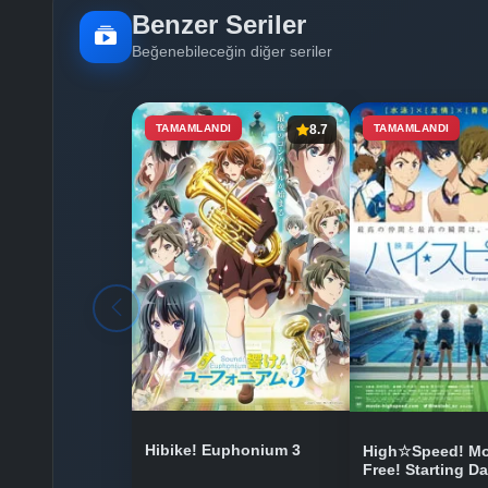
Benzer Seriler
Beğenebileceğin diğer seriler
TAMAMLANDI
8.7
TAMAMLANDI
Hibike! Euphonium 3
High☆Speed! Mo
Free! Starting D