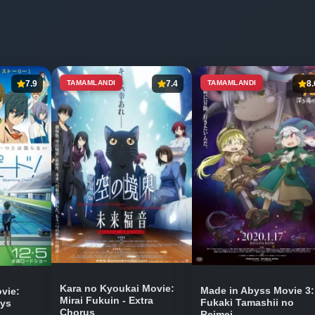
7.9
TAMAMLANDI
7.4
TAMAMLANDI
8.
Kara no Kyoukai Movie:
Made in Abyss Movie 3:
vie:
Mirai Fukuin - Extra
Fukaki Tamashii no
ays
Chorus
Reimei