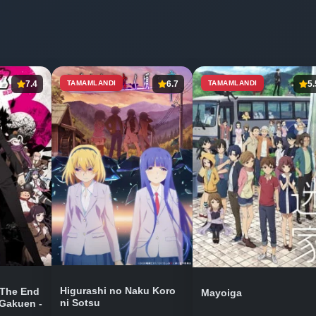
7.4
TAMAMLANDI
6.7
TAMAMLANDI
5.
Higurashi no Naku Koro
 The End
Mayoiga
ni Sotsu
Gakuen -