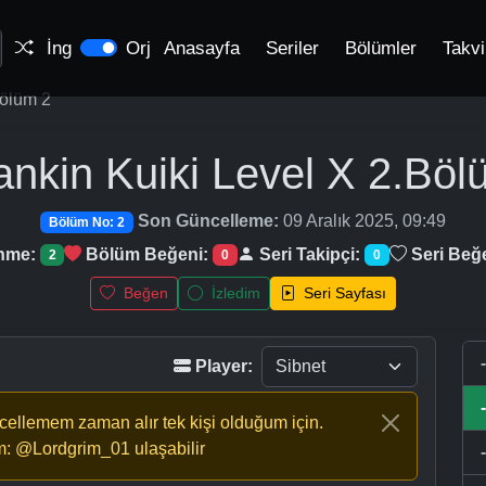
İng
Orj
Anasayfa
Seriler
Bölümler
Takv
ölüm 2
nkin Kuiki Level X
2.Böl
Son Güncelleme:
09 Aralık 2025, 09:49
Bölüm No: 2
enme:
Bölüm Beğeni:
Seri Takipçi:
Seri Beğ
2
0
0
Beğen
İzledim
Seri Sayfası
Player:
ncellemem zaman alır tek kişi olduğum için.
m: @Lordgrim_01 ulaşabilir