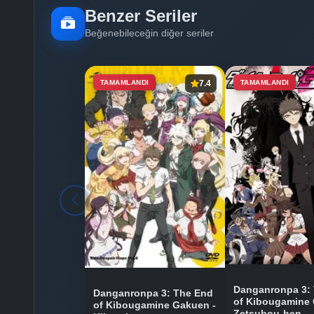
Benzer Seriler
Beğenebileceğin diğer seriler
TAMAMLANDI
7.4
TAMAMLANDI
Danganronpa 3:
Danganronpa 3: The End
of Kibougamine 
of Kibougamine Gakuen -
Zetsubou-hen