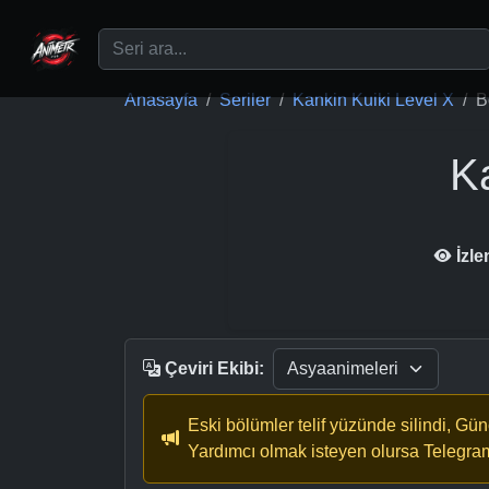
Ana içeriğe geç
Anasayfa
Seriler
Kankin Kuiki Level X
B
Ka
İzl
Çeviri Ekibi:
Eski bölümler telif yüzünde silindi, Gü
Yardımcı olmak isteyen olursa Telegra