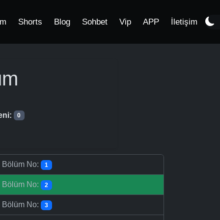
im
Shorts
Blog
Sohbet
Vip
APP
İletişim
üm
eni:
0
-
Bölüm No:
1
-
Bölüm No:
2
-
Bölüm No:
3