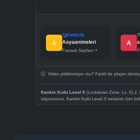
FANSUB
A
Asyaanimeleri
A
a
Fansub Sayfası
P
Video yüklenmiyor mu? Farklı bir player dene
Kankin Kuiki Level X
(Lockdown Zone: Lv. X) 2. 
izliyorsunuz. Kankin Kuiki Level X serisinin tüm b