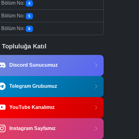
-
Bölüm No:
4
-
Bölüm No:
5
-
Bölüm No:
6
Topluluğa Katıl
Discord Sunucumuz
Telegram Grubumuz
YouTube Kanalımız
Instagram Sayfamız