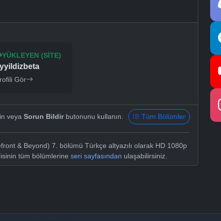
YÜKLEYEN (SITE)
yyildizbeta
rofili Gör
yin veya
Sorun Bildir
butonunu kullanın.
Tüm Bölümler
front & Beyond) 7. bölümü Türkçe altyazılı olarak HD 1080p
risinin tüm bölümlerine
seri sayfasından
ulaşabilirsiniz.