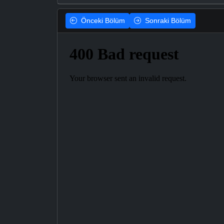
Önceki
Bölüm
Sonraki
Bölüm