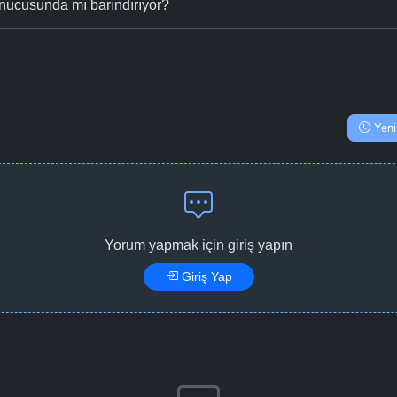
nucusunda mı barındırıyor?
Yeni
Yorum yapmak için giriş yapın
Giriş Yap