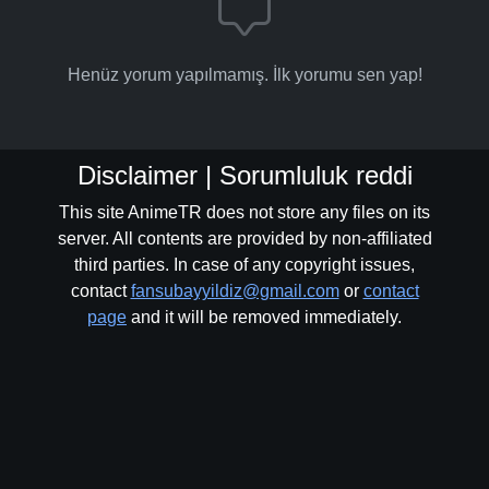
Henüz yorum yapılmamış. İlk yorumu sen yap!
Disclaimer | Sorumluluk reddi
This site AnimeTR does not store any files on its
server. All contents are provided by non-affiliated
third parties. In case of any copyright issues,
contact
fansubayyildiz@gmail.com
or
contact
page
and it will be removed immediately.