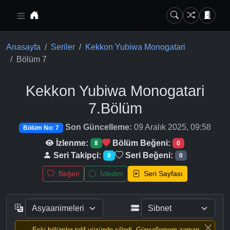
Ana içeriğe geç
Anasayfa
Seriler
Kekkon Yubiwa Monogatari
Bölüm 7
Kekkon Yubiwa Monogatari
7.Bölüm
Son Güncelleme:
09 Aralık 2025, 09:58
Bölüm No: 7
İzlenme:
Bölüm Beğeni:
8
0
Seri Takipçi:
Seri Beğeni:
0
0
Beğen
İzledim
Seri Sayfası
Eski bölümler telif yüzünde silindi, Güncellemem zaman