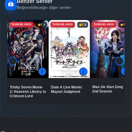
Benzer Seriler
Beğenebileceğin diğer seriler
TAMAMLANDI
TAMAMLANDI
TAMAMLANDI
7.3
7.3
7.2
Wan Jie Xian Zong
Trinity Seven Movie
Date A Live Movie:
2nd Season
2: Heavens Library to
Mayuri Judgment
Crimson Lord