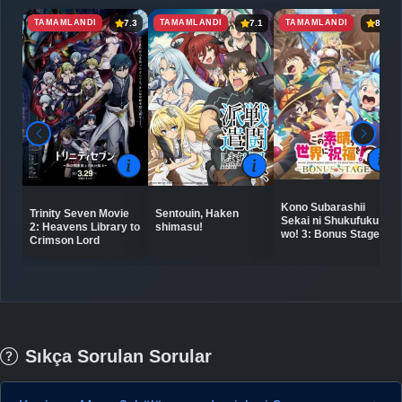
TAMAMLANDI
TAMAMLANDI
TAMAMLANDI
7.3
7.1
8.2
Kono Subarashii
Trinity Seven Movie
Sentouin, Haken
Sekai ni Shukufuku
2: Heavens Library to
shimasu!
wo! 3: Bonus Stage
Crimson Lord
Sıkça Sorulan Sorular