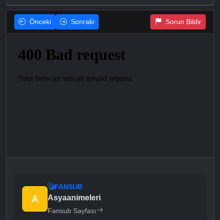
Önceki
Sonraki
Sorun Bildir
FANSUB
A
Asyaanimeleri
Fansub Sayfası