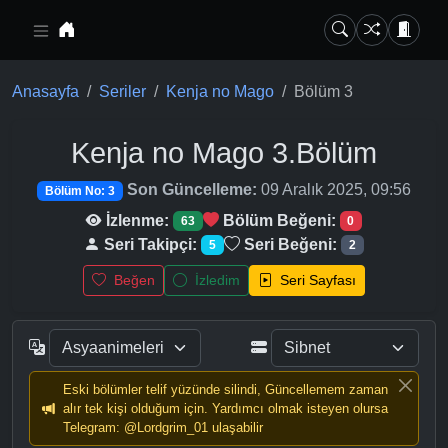
Ana içeriğe geç
Anasayfa
Seriler
Kenja no Mago
Bölüm 3
Kenja no Mago
3.Bölüm
Son Güncelleme:
09 Aralık 2025, 09:56
Bölüm No: 3
İzlenme:
Bölüm Beğeni:
63
0
Seri Takipçi:
Seri Beğeni:
5
2
Beğen
İzledim
Seri Sayfası
Eski bölümler telif yüzünde silindi, Güncellemem zaman
alır tek kişi olduğum için. Yardımcı olmak isteyen olursa
Telegram: @Lordgrim_01 ulaşabilir