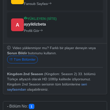
Fansub Sayfası
YÜKLEYEN (SITE)
A
ayyildizbeta
Profili Gör
Video yüklenmiyor mu? Farklı bir player deneyin veya
Sorun Bildir
butonunu kullanın.
Tüm Bölümler
Kingdom 2nd Season
(Kingdom: Season 2) 33. bölümü
Türkçe altyazılı olarak HD 1080p kalitede izliyorsunuz.
Kingdom 2nd Season serisinin tüm bölümlerine
seri
sayfasından
ulaşabilirsiniz.
-
Bölüm No:
1