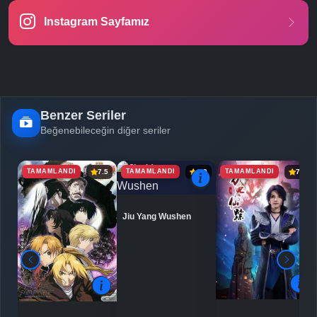
Instagram Sayfamız
-
Bölüm No:
24
-
Bölüm No:
25
-
Bölüm No:
26
-
Bölüm No:
27
Benzer Seriler
Beğenebileceğin diğer seriler
-
Bölüm No:
28
-
Bölüm No:
29
TAMAMLANDI
TAMAMLANDI
TAMAMLANDI
7.5
6.9
7.2
-
Bölüm No:
30
Jiu Yang Wushen
-
Bölüm No:
31
-
Bölüm No:
32
-
Bölüm No:
33
-
Bölüm No:
34