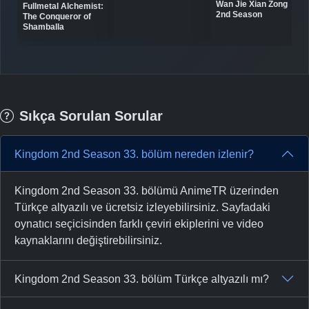
Wan Jie Xian Zong
Fullmetal Alchemist:
2nd Season
The Conqueror of
-
Bölüm No:
35
Shamballa
-
Bölüm No:
36
-
Bölüm No:
37
-
Bölüm No:
38
Sıkça Sorulan Sorular
-
Bölüm No:
39
Kingdom 2nd Season 33. bölüm nereden izlenir?
Kingdom 2nd Season 33. bölümü AnimeTR üzerinden
Türkçe altyazılı ve ücretsiz izleyebilirsiniz. Sayfadaki
oynatıcı seçicisinden farklı çeviri ekiplerini ve video
kaynaklarını değiştirebilirsiniz.
Kingdom 2nd Season 33. bölüm Türkçe altyazılı mı?