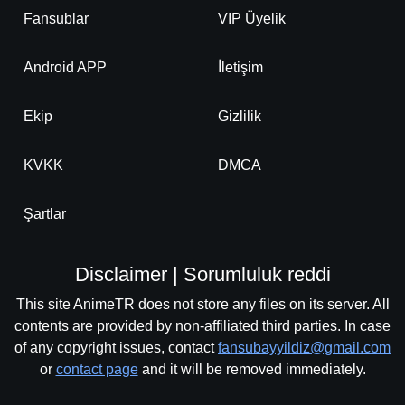
Fansublar
VIP Üyelik
Android APP
İletişim
Ekip
Gizlilik
KVKK
DMCA
Şartlar
Disclaimer | Sorumluluk reddi
This site AnimeTR does not store any files on its server. All
contents are provided by non-affiliated third parties. In case
of any copyright issues, contact
fansubayyildiz@gmail.com
or
contact page
and it will be removed immediately.