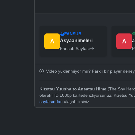
FANSUB
A
Asyaanimeleri
A
a
Fansub Sayfası
P
Video yüklenmiyor mu? Farklı bir player dene
Kizetsu Yuusha to Ansatsu Hime
(The Shy Hero 
olarak HD 1080p kalitede izliyorsunuz. Kizetsu Y
sayfasından
ulaşabilirsiniz.