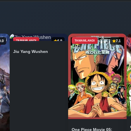
0.0
TAMAMLANDI
6.9
TAMAMLANDI
7.1
Jiu Yang Wushen
One Piece Movie 05: