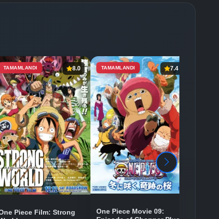
TAMAMLANDI
8.0
TAMAMLANDI
7.4
One Piece Movie 09:
One Piece Film: Strong