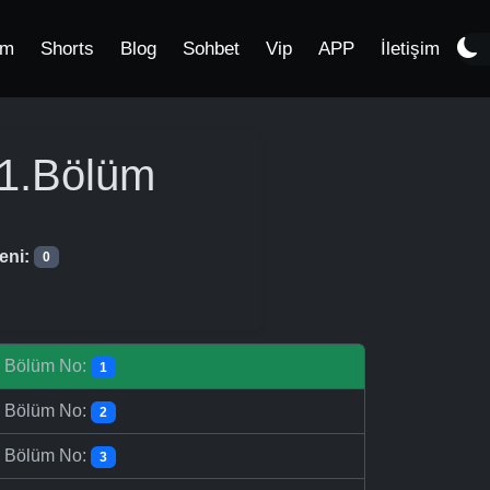
im
Shorts
Blog
Sohbet
Vip
APP
İletişim
1.Bölüm
eni:
0
-
Bölüm No:
1
-
Bölüm No:
2
-
Bölüm No:
3