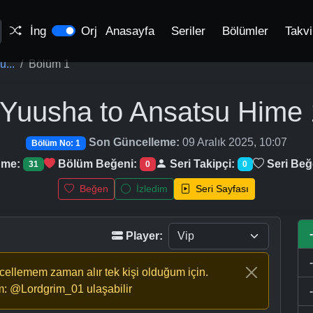
İng
Orj
Anasayfa
Seriler
Bölümler
Takv
...
Bölüm 1
 Yuusha to Ansatsu Hime
Son Güncelleme:
09 Aralık 2025, 10:07
Bölüm No: 1
nme:
Bölüm Beğeni:
Seri Takipçi:
Seri Beğ
31
0
0
Beğen
İzledim
Seri Sayfası
Player:
ncellemem zaman alır tek kişi olduğum için.
m: @Lordgrim_01 ulaşabilir