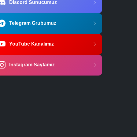
Discord Sunucumuz
Telegram Grubumuz
YouTube Kanalımız
Instagram Sayfamız