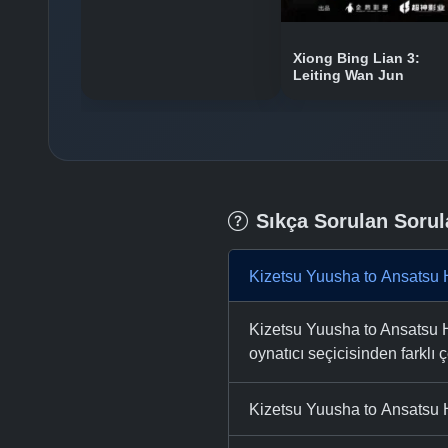
Xiong Bing Lian 3:
Leiting Wan Jun
Sıkça Sorulan Sorul
Kizetsu Yuusha to Ansatsu 
Kizetsu Yuusha to Ansatsu H
oynatıcı seçicisinden farklı ç
Kizetsu Yuusha to Ansatsu H