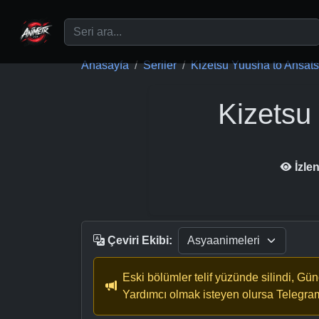
Ana içeriğe geç
Anasayfa
Seriler
Kizetsu Yuusha to Ansatsu
Kizetsu
İzle
Çeviri Ekibi:
Eski bölümler telif yüzünde silindi, Gü
Yardımcı olmak isteyen olursa Telegra