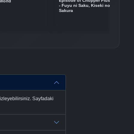
Episode of Chopper Plus
World
- Fuyu ni Saku, Kiseki no
Sakura
leyebilirsiniz. Sayfadaki